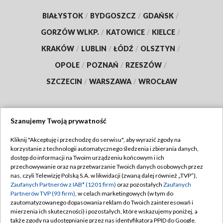
BIAŁYSTOK
/
BYDGOSZCZ
/
GDAŃSK
/
GORZÓW WLKP.
/
KATOWICE
/
KIELCE
/
KRAKÓW
/
LUBLIN
/
ŁÓDŹ
/
OLSZTYN
/
OPOLE
/
POZNAŃ
/
RZESZÓW
/
SZCZECIN
/
WARSZAWA
/
WROCŁAW
Szanujemy Twoją prywatność
Dołącz do nas:
Kliknij "Akceptuję i przechodzę do serwisu", aby wyrazić zgody na
korzystanie z technologii automatycznego śledzenia i zbierania danych,
TVP
dostęp do informacji na Twoim urządzeniu końcowym i ich
Abonament TVP
przechowywanie oraz na przetwarzanie Twoich danych osobowych przez
Regulamin TVP
nas, czyli Telewizję Polską S.A. w likwidacji (zwaną dalej również „TVP”),
Emisja w TVP
Zaufanych Partnerów z IAB* (1201 firm)
oraz pozostałych
Zaufanych
Polityka prywatności
Partnerów TVP (93 firm)
, w celach marketingowych (w tym do
Centrum informacji TVP
Moje zgody
zautomatyzowanego dopasowania reklam do Twoich zainteresowań i
mierzenia ich skuteczności) i pozostałych, które wskazujemy poniżej, a
Naziemna Telewizja Cyfrowa
Pomoc
także zgody na udostępnianie przez nas identyfikatora PPID do Google.