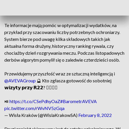
kibiców na kolejny mecz” - mówi Dawid Błaszczykowski,
prezes Wisły Kraków.
Te informacje mają pomóc w optymalizacji wydatków, na
przykład przy szacowaniu liczby potrzebnych ochroniarzy.
System bierze pod uwagę kilka składowych takich jak
aktualna forma drużyny, historyczny ranking rywala, czy
chociażby dzień rozgrywania meczu. Podczas listopadowych
derbów algorytm pomylił się o zaledwie czterdzieści osób.
Przewidujemy przyszłość wraz ze sztuczną inteligencją i
@AVEVAGroup
🔮 Kto zgłasza gotowość do sobotniej
𝘄𝗶𝘇𝘆𝘁𝘆 𝗽𝗿𝘇𝘆 𝗥𝟮𝟮? 🙋‍♀️🙋‍♂️
⏯️
https://t.co/CSePdhyOaZ
#BarometrAVEVA
pic.twitter.com/rWvNV5zGqa
— Wisła Kraków (@WislaKrakowSA)
February 8, 2022
Drugi projekt skierowany jest do sztabu szkoleniowego. W