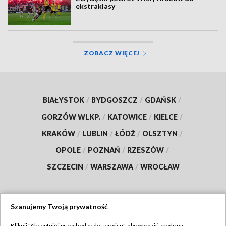
ekstraklasy
ZOBACZ WIĘCEJ
BIAŁYSTOK
/
BYDGOSZCZ
/
GDAŃSK
/
GORZÓW WLKP.
/
KATOWICE
/
KIELCE
/
KRAKÓW
/
LUBLIN
/
ŁÓDŹ
/
OLSZTYN
/
OPOLE
/
POZNAŃ
/
RZESZÓW
/
SZCZECIN
/
WARSZAWA
/
WROCŁAW
Szanujemy Twoją prywatność
Dołącz do nas:
Kliknij "Akceptuję i przechodzę do serwisu", aby wyrazić zgody na