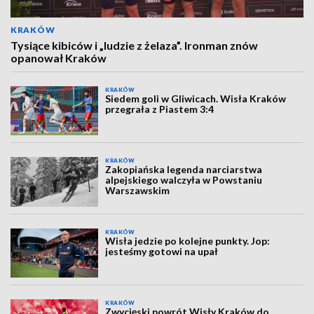
KRAKÓW
Tysiące kibiców i „ludzie z żelaza”. Ironman znów
opanował Kraków
KRAKÓW
Siedem goli w Gliwicach. Wisła Kraków
przegrała z Piastem 3:4
KRAKÓW
Zakopiańska legenda narciarstwa
alpejskiego walczyła w Powstaniu
Warszawskim
KRAKÓW
Wisła jedzie po kolejne punkty. Jop:
jesteśmy gotowi na upał
KRAKÓW
Zwycięski powrót Wisły Kraków do