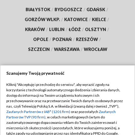
BIAŁYSTOK
/
BYDGOSZCZ
/
GDAŃSK
/
GORZÓW WLKP.
/
KATOWICE
/
KIELCE
/
KRAKÓW
/
LUBLIN
/
ŁÓDŹ
/
OLSZTYN
/
OPOLE
/
POZNAŃ
/
RZESZÓW
/
SZCZECIN
/
WARSZAWA
/
WROCŁAW
Szanujemy Twoją prywatność
Dołącz do nas:
Kliknij "Akceptuję i przechodzę do serwisu", aby wyrazić zgody na
korzystanie z technologii automatycznego śledzenia i zbierania danych,
TVP
dostęp do informacji na Twoim urządzeniu końcowym i ich
Abonament TVP
przechowywanie oraz na przetwarzanie Twoich danych osobowych przez
Regulamin TVP
nas, czyli Telewizję Polską S.A. w likwidacji (zwaną dalej również „TVP”),
Emisja w TVP
Zaufanych Partnerów z IAB* (1201 firm)
oraz pozostałych
Zaufanych
Polityka prywatności
Partnerów TVP (93 firm)
, w celach marketingowych (w tym do
Centrum informacji TVP
Moje zgody
zautomatyzowanego dopasowania reklam do Twoich zainteresowań i
mierzenia ich skuteczności) i pozostałych, które wskazujemy poniżej, a
Naziemna Telewizja Cyfrowa
Pomoc
także zgody na udostępnianie przez nas identyfikatora PPID do Google.