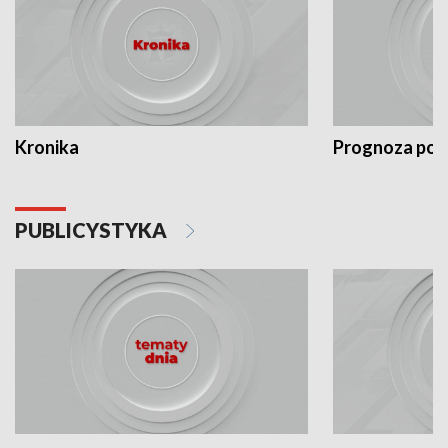
Kronika
Prognoza po
PUBLICYSTYKA