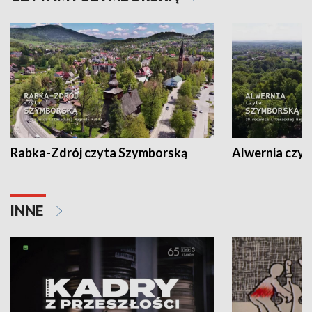
Rabka-Zdrój czyta Szymborską
Alwernia czy
INNE