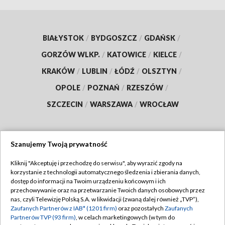
BIAŁYSTOK
/
BYDGOSZCZ
/
GDAŃSK
/
GORZÓW WLKP.
/
KATOWICE
/
KIELCE
/
KRAKÓW
/
LUBLIN
/
ŁÓDŹ
/
OLSZTYN
/
OPOLE
/
POZNAŃ
/
RZESZÓW
/
SZCZECIN
/
WARSZAWA
/
WROCŁAW
Szanujemy Twoją prywatność
Dołącz do nas:
Kliknij "Akceptuję i przechodzę do serwisu", aby wyrazić zgody na
korzystanie z technologii automatycznego śledzenia i zbierania danych,
TVP
dostęp do informacji na Twoim urządzeniu końcowym i ich
Abonament TVP
przechowywanie oraz na przetwarzanie Twoich danych osobowych przez
Regulamin TVP
nas, czyli Telewizję Polską S.A. w likwidacji (zwaną dalej również „TVP”),
Emisja w TVP
Zaufanych Partnerów z IAB* (1201 firm)
oraz pozostałych
Zaufanych
Polityka prywatności
Partnerów TVP (93 firm)
, w celach marketingowych (w tym do
Centrum informacji TVP