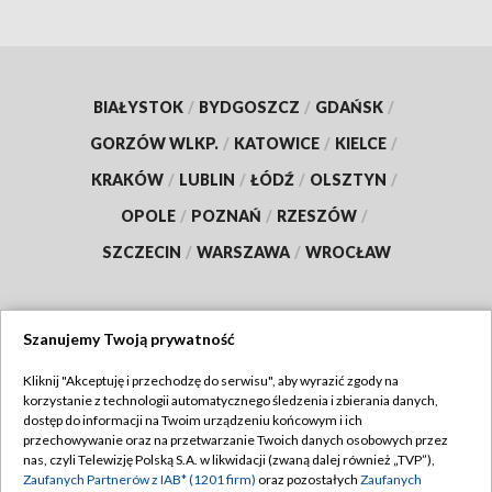
BIAŁYSTOK
/
BYDGOSZCZ
/
GDAŃSK
/
GORZÓW WLKP.
/
KATOWICE
/
KIELCE
/
KRAKÓW
/
LUBLIN
/
ŁÓDŹ
/
OLSZTYN
/
OPOLE
/
POZNAŃ
/
RZESZÓW
/
SZCZECIN
/
WARSZAWA
/
WROCŁAW
Szanujemy Twoją prywatność
Dołącz do nas:
Kliknij "Akceptuję i przechodzę do serwisu", aby wyrazić zgody na
korzystanie z technologii automatycznego śledzenia i zbierania danych,
TVP
dostęp do informacji na Twoim urządzeniu końcowym i ich
Abonament TVP
przechowywanie oraz na przetwarzanie Twoich danych osobowych przez
Regulamin TVP
nas, czyli Telewizję Polską S.A. w likwidacji (zwaną dalej również „TVP”),
Emisja w TVP
Zaufanych Partnerów z IAB* (1201 firm)
oraz pozostałych
Zaufanych
Polityka prywatności