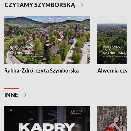
CZYTAMY SZYMBORSKĄ
Rabka-Zdrój czyta Szymborską
Alwernia czy
INNE