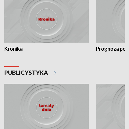
Kronika
Prognoza po
PUBLICYSTYKA