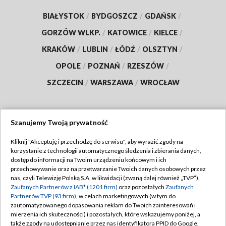
BIAŁYSTOK
/
BYDGOSZCZ
/
GDAŃSK
/
GORZÓW WLKP.
/
KATOWICE
/
KIELCE
/
KRAKÓW
/
LUBLIN
/
ŁÓDŹ
/
OLSZTYN
/
OPOLE
/
POZNAŃ
/
RZESZÓW
/
SZCZECIN
/
WARSZAWA
/
WROCŁAW
Szanujemy Twoją prywatność
Dołącz do nas:
Kliknij "Akceptuję i przechodzę do serwisu", aby wyrazić zgody na
korzystanie z technologii automatycznego śledzenia i zbierania danych,
TVP
dostęp do informacji na Twoim urządzeniu końcowym i ich
Abonament TVP
przechowywanie oraz na przetwarzanie Twoich danych osobowych przez
Regulamin TVP
nas, czyli Telewizję Polską S.A. w likwidacji (zwaną dalej również „TVP”),
Emisja w TVP
Zaufanych Partnerów z IAB* (1201 firm)
oraz pozostałych
Zaufanych
Polityka prywatności
Partnerów TVP (93 firm)
, w celach marketingowych (w tym do
Centrum informacji TVP
Moje zgody
zautomatyzowanego dopasowania reklam do Twoich zainteresowań i
mierzenia ich skuteczności) i pozostałych, które wskazujemy poniżej, a
Naziemna Telewizja Cyfrowa
Pomoc
także zgody na udostępnianie przez nas identyfikatora PPID do Google.