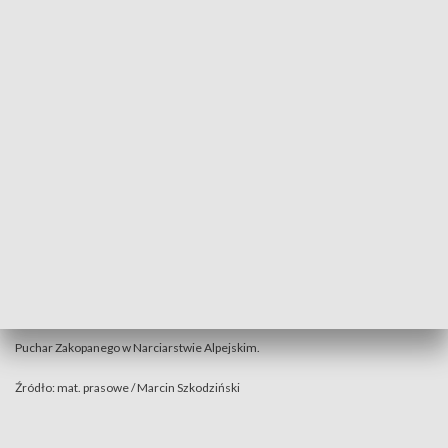
Kasprowy Wierch, trafiły do trzech najlepszych zawodników
w każdej kategorii wiekowej, pamiątkowe medale otrzymali
wszyscy uczestnicy.
Puchar Zakopanego w Narciarstwie Alpejskim.
Źródło: mat. prasowe / Marcin Szkodziński