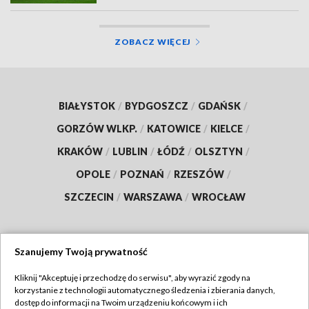
ZOBACZ WIĘCEJ
BIAŁYSTOK
/
BYDGOSZCZ
/
GDAŃSK
/
GORZÓW WLKP.
/
KATOWICE
/
KIELCE
/
KRAKÓW
/
LUBLIN
/
ŁÓDŹ
/
OLSZTYN
/
OPOLE
/
POZNAŃ
/
RZESZÓW
/
SZCZECIN
/
WARSZAWA
/
WROCŁAW
Szanujemy Twoją prywatność
Dołącz do nas:
Kliknij "Akceptuję i przechodzę do serwisu", aby wyrazić zgody na
korzystanie z technologii automatycznego śledzenia i zbierania danych,
TVP
dostęp do informacji na Twoim urządzeniu końcowym i ich