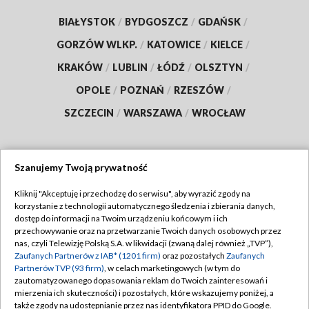
BIAŁYSTOK
/
BYDGOSZCZ
/
GDAŃSK
/
GORZÓW WLKP.
/
KATOWICE
/
KIELCE
/
KRAKÓW
/
LUBLIN
/
ŁÓDŹ
/
OLSZTYN
/
OPOLE
/
POZNAŃ
/
RZESZÓW
/
SZCZECIN
/
WARSZAWA
/
WROCŁAW
Szanujemy Twoją prywatność
Dołącz do nas:
Kliknij "Akceptuję i przechodzę do serwisu", aby wyrazić zgody na
korzystanie z technologii automatycznego śledzenia i zbierania danych,
TVP
dostęp do informacji na Twoim urządzeniu końcowym i ich
Abonament TVP
przechowywanie oraz na przetwarzanie Twoich danych osobowych przez
Regulamin TVP
nas, czyli Telewizję Polską S.A. w likwidacji (zwaną dalej również „TVP”),
Emisja w TVP
Zaufanych Partnerów z IAB* (1201 firm)
oraz pozostałych
Zaufanych
Polityka prywatności
Partnerów TVP (93 firm)
, w celach marketingowych (w tym do
Centrum informacji TVP
Moje zgody
zautomatyzowanego dopasowania reklam do Twoich zainteresowań i
mierzenia ich skuteczności) i pozostałych, które wskazujemy poniżej, a
Naziemna Telewizja Cyfrowa
Pomoc
także zgody na udostępnianie przez nas identyfikatora PPID do Google.