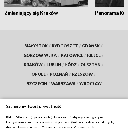
Zmieniający się Kraków
Panorama Kul
BIAŁYSTOK
/
BYDGOSZCZ
/
GDAŃSK
/
GORZÓW WLKP.
/
KATOWICE
/
KIELCE
/
KRAKÓW
/
LUBLIN
/
ŁÓDŹ
/
OLSZTYN
/
OPOLE
/
POZNAŃ
/
RZESZÓW
/
SZCZECIN
/
WARSZAWA
/
WROCŁAW
Szanujemy Twoją prywatność
Dołącz do nas:
Kliknij "Akceptuję i przechodzę do serwisu", aby wyrazić zgody na
korzystanie z technologii automatycznego śledzenia i zbierania danych,
TVP
dostęp do informacji na Twoim urządzeniu końcowym i ich