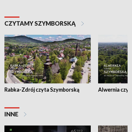
CZYTAMY SZYMBORSKĄ
Rabka-Zdrój czyta Szymborską
Alwernia czy
INNE