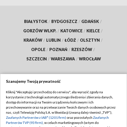
BIAŁYSTOK
/
BYDGOSZCZ
/
GDAŃSK
/
GORZÓW WLKP.
/
KATOWICE
/
KIELCE
/
KRAKÓW
/
LUBLIN
/
ŁÓDŹ
/
OLSZTYN
/
OPOLE
/
POZNAŃ
/
RZESZÓW
/
SZCZECIN
/
WARSZAWA
/
WROCŁAW
Szanujemy Twoją prywatność
Dołącz do nas:
Kliknij "Akceptuję i przechodzę do serwisu", aby wyrazić zgody na
korzystanie z technologii automatycznego śledzenia i zbierania danych,
TVP
dostęp do informacji na Twoim urządzeniu końcowym i ich
Abonament TVP
przechowywanie oraz na przetwarzanie Twoich danych osobowych przez
Regulamin TVP
nas, czyli Telewizję Polską S.A. w likwidacji (zwaną dalej również „TVP”),
Emisja w TVP
Zaufanych Partnerów z IAB* (1201 firm)
oraz pozostałych
Zaufanych
Polityka prywatności
Partnerów TVP (93 firm)
, w celach marketingowych (w tym do
Centrum informacji TVP