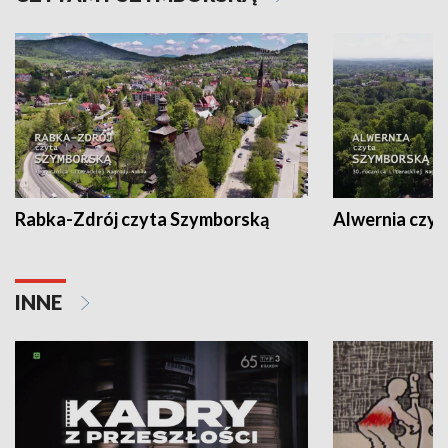
Rabka-Zdrój czyta Szymborską
Alwernia czy
INNE