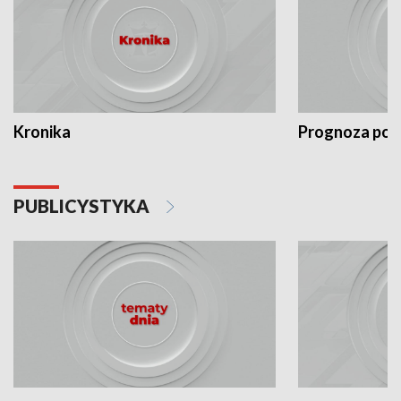
Kronika
Prognoza po
PUBLICYSTYKA