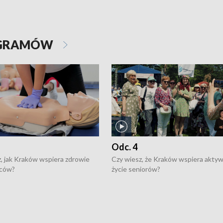
OGRAMÓW
Odc. 4
, jak Kraków wspiera zdrowie
Czy wiesz, że Kraków wspiera akty
ców?
życie seniorów?