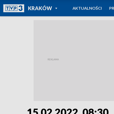
POWRÓT DO
KRAKÓW
AKTUALNOŚCI
P
TVP REGIONY
15.02.2022, 08:30