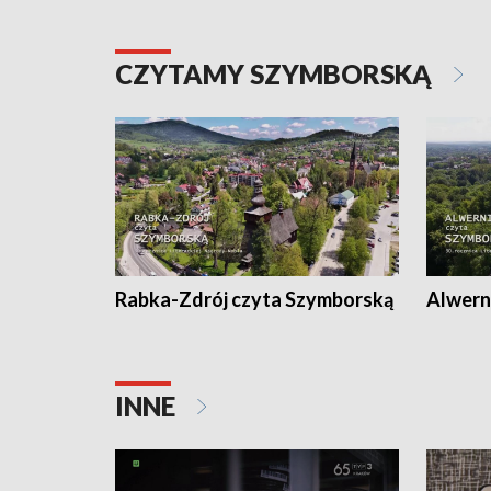
CZYTAMY SZYMBORSKĄ
Rabka-Zdrój czyta Szymborską
Alwern
INNE