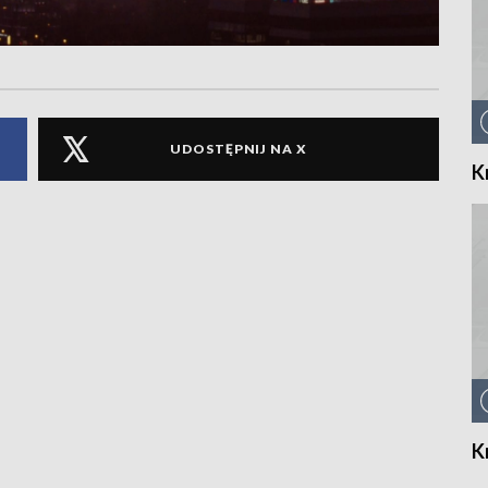
UDOSTĘPNIJ NA X
K
K