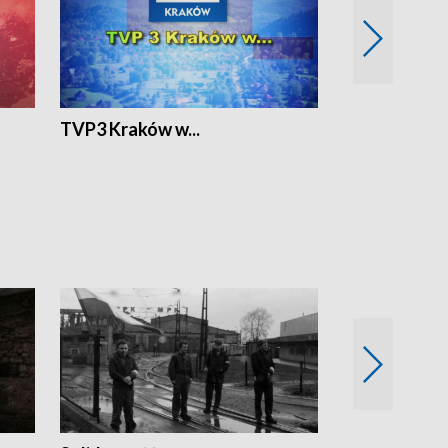
TVP3 Kraków w...
Ślizg