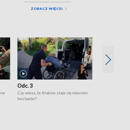
ZOBACZ WIĘCEJ
Odc. 3
Odc. 2
wne
Czy wiesz, że Kraków staje się miastem
Czy wiesz, że Kr
bez barier?
poprawia jakość 