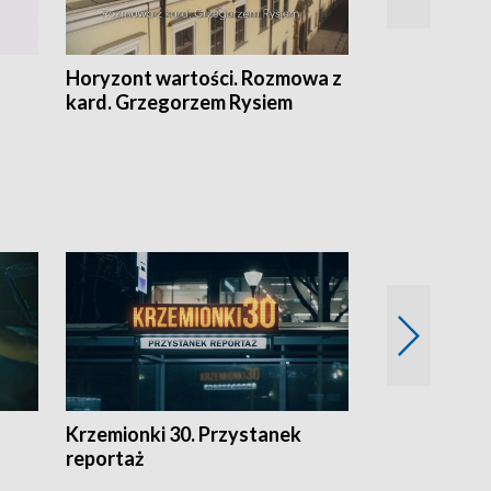
Horyzont wartości. Rozmowa z
Kulturalnie 
kard. Grzegorzem Rysiem
Krzemionki 30. Przystanek
Kraków - jak
reportaż