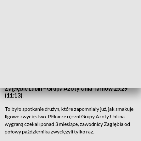
Zagłębie – Unia Tarnów
Źródło: PAP/Sebastian Borowski
W meczu 15. kolejki PGNiG Superligi Grupa Azoty
Unia Tarnów pokonała Zagłębie Lubin 29:25.
Zagłębie Lubin – Grupa Azoty Unia Tarnów 25:29
(11:13).
To było spotkanie drużyn, które zapomniały już, jak smakuje
ligowe zwycięstwo. Piłkarze ręczni Grupy Azoty Unii na
wygraną czekali ponad 3 miesiące, zawodnicy Zagłębia od
połowy października zwyciężyli tylko raz.