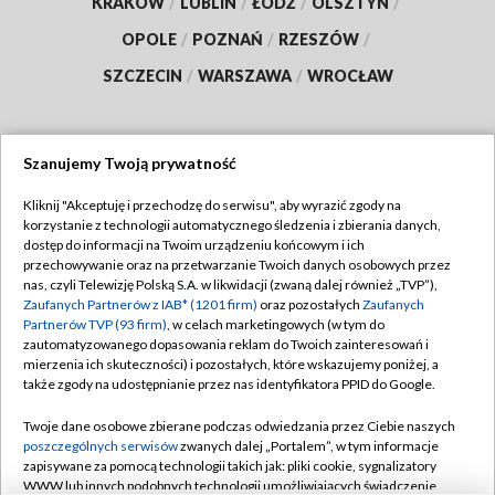
KRAKÓW
/
LUBLIN
/
ŁÓDŹ
/
OLSZTYN
/
OPOLE
/
POZNAŃ
/
RZESZÓW
/
SZCZECIN
/
WARSZAWA
/
WROCŁAW
Szanujemy Twoją prywatność
Dołącz do nas:
Kliknij "Akceptuję i przechodzę do serwisu", aby wyrazić zgody na
korzystanie z technologii automatycznego śledzenia i zbierania danych,
TVP
dostęp do informacji na Twoim urządzeniu końcowym i ich
Abonament TVP
przechowywanie oraz na przetwarzanie Twoich danych osobowych przez
Regulamin TVP
nas, czyli Telewizję Polską S.A. w likwidacji (zwaną dalej również „TVP”),
Emisja w TVP
Polityka prywatności
Zaufanych Partnerów z IAB* (1201 firm)
oraz pozostałych
Zaufanych
Partnerów TVP (93 firm)
, w celach marketingowych (w tym do
Centrum informacji TVP
Moje zgody
zautomatyzowanego dopasowania reklam do Twoich zainteresowań i
mierzenia ich skuteczności) i pozostałych, które wskazujemy poniżej, a
Naziemna Telewizja Cyfrowa
Pomoc
także zgody na udostępnianie przez nas identyfikatora PPID do Google.
Sklep TVP
Biuro reklamy
Twoje dane osobowe zbierane podczas odwiedzania przez Ciebie naszych
Rada Programowa
Kontakt
poszczególnych serwisów
zwanych dalej „Portalem”, w tym informacje
zapisywane za pomocą technologii takich jak: pliki cookie, sygnalizatory
System NOS
WWW lub innych podobnych technologii umożliwiających świadczenie