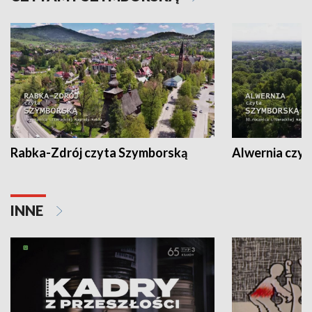
Rabka-Zdrój czyta Szymborską
Alwernia czy
INNE