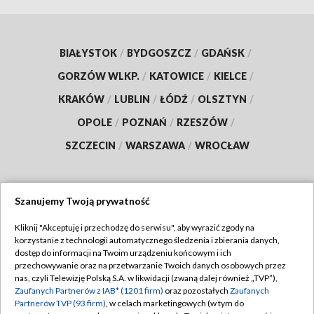
BIAŁYSTOK
/
BYDGOSZCZ
/
GDAŃSK
/
GORZÓW WLKP.
/
KATOWICE
/
KIELCE
/
KRAKÓW
/
LUBLIN
/
ŁÓDŹ
/
OLSZTYN
/
OPOLE
/
POZNAŃ
/
RZESZÓW
/
SZCZECIN
/
WARSZAWA
/
WROCŁAW
Szanujemy Twoją prywatność
Dołącz do nas:
Kliknij "Akceptuję i przechodzę do serwisu", aby wyrazić zgody na
korzystanie z technologii automatycznego śledzenia i zbierania danych,
TVP
dostęp do informacji na Twoim urządzeniu końcowym i ich
Abonament TVP
przechowywanie oraz na przetwarzanie Twoich danych osobowych przez
Regulamin TVP
nas, czyli Telewizję Polską S.A. w likwidacji (zwaną dalej również „TVP”),
Emisja w TVP
Zaufanych Partnerów z IAB* (1201 firm)
oraz pozostałych
Zaufanych
Polityka prywatności
Partnerów TVP (93 firm)
, w celach marketingowych (w tym do
Centrum informacji TVP