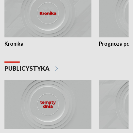
Kronika
Prognoza po
PUBLICYSTYKA