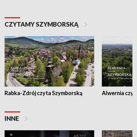
CZYTAMY SZYMBORSKĄ
Rabka-Zdrój czyta Szymborską
Alwernia czy
INNE