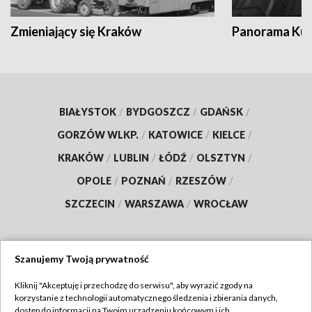
Zmieniający się Kraków
Panorama Kul
BIAŁYSTOK
/
BYDGOSZCZ
/
GDAŃSK
/
GORZÓW WLKP.
/
KATOWICE
/
KIELCE
/
KRAKÓW
/
LUBLIN
/
ŁÓDŹ
/
OLSZTYN
/
OPOLE
/
POZNAŃ
/
RZESZÓW
/
SZCZECIN
/
WARSZAWA
/
WROCŁAW
Szanujemy Twoją prywatność
Dołącz do nas:
Kliknij "Akceptuję i przechodzę do serwisu", aby wyrazić zgody na
korzystanie z technologii automatycznego śledzenia i zbierania danych,
TVP
dostęp do informacji na Twoim urządzeniu końcowym i ich