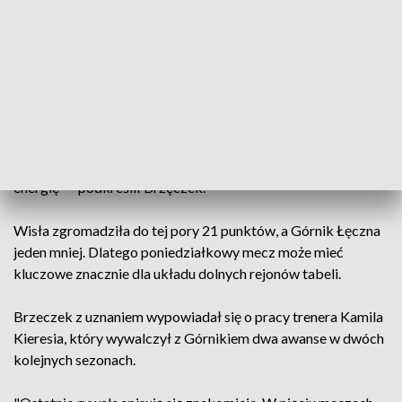
spotkania doszło przed rozpoczęciem zajęć. Przekazałem
kibicom swoją strategię, że to ja przejąłem odpowiedzialność
za cały zespół i indywidualnie za każdego zawodnika. Za to
jak się zachowuje i że nie dopuścimy do sytuacji, że ktoś nie
będzie zaangażowany w to, co robi. Padło trochę ostrych
słów, ale więcej było pozytywnego wsparcia. Jestem
przekonany, że kibice będą naszym dwunastym
zawodnikiem, ale musimy dać im pretekst, aby wyzwolić ich
energię" – podkreślił Brzęczek.
Wisła zgromadziła do tej pory 21 punktów, a Górnik Łęczna
jeden mniej. Dlatego poniedziałkowy mecz może mieć
kluczowe znacznie dla układu dolnych rejonów tabeli.
Brzeczek z uznaniem wypowiadał się o pracy trenera Kamila
Kieresia, który wywalczył z Górnikiem dwa awanse w dwóch
kolejnych sezonach.