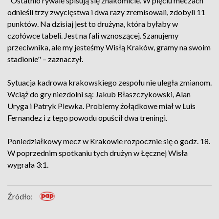
"Ostatnio rywale spisują się znakomicie. W pięciu meczach
odnieśli trzy zwycięstwa i dwa razy zremisowali, zdobyli 11
punktów. Na dzisiaj jest to drużyna, która byłaby w
czołówce tabeli. Jest na fali wznoszącej. Szanujemy
przeciwnika, ale my jesteśmy Wisłą Kraków, gramy na swoim
stadionie" – zaznaczył.
Sytuacja kadrowa krakowskiego zespołu nie uległa zmianom.
Wciąż do gry niezdolni są: Jakub Błaszczykowski, Alan
Uryga i Patryk Plewka. Problemy żołądkowe miał w Luis
Fernandez i z tego powodu opuścił dwa treningi.
Poniedziałkowy mecz w Krakowie rozpocznie się o godz. 18.
W poprzednim spotkaniu tych drużyn w Łęcznej Wisła
wygrała 3:1.
Źródło: