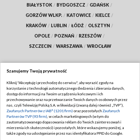
BIAŁYSTOK
/
BYDGOSZCZ
/
GDAŃSK
/
GORZÓW WLKP.
/
KATOWICE
/
KIELCE
/
KRAKÓW
/
LUBLIN
/
ŁÓDŹ
/
OLSZTYN
/
OPOLE
/
POZNAŃ
/
RZESZÓW
/
SZCZECIN
/
WARSZAWA
/
WROCŁAW
Szanujemy Twoją prywatność
Dołącz do nas:
Kliknij "Akceptuję i przechodzę do serwisu", aby wyrazić zgody na
korzystanie z technologii automatycznego śledzenia i zbierania danych,
TVP
dostęp do informacji na Twoim urządzeniu końcowym i ich
Abonament TVP
przechowywanie oraz na przetwarzanie Twoich danych osobowych przez
Regulamin TVP
nas, czyli Telewizję Polską S.A. w likwidacji (zwaną dalej również „TVP”),
Emisja w TVP
Polityka prywatności
Zaufanych Partnerów z IAB* (1201 firm)
oraz pozostałych
Zaufanych
Partnerów TVP (93 firm)
, w celach marketingowych (w tym do
Centrum informacji TVP
Moje zgody
zautomatyzowanego dopasowania reklam do Twoich zainteresowań i
mierzenia ich skuteczności) i pozostałych, które wskazujemy poniżej, a
Naziemna Telewizja Cyfrowa
Pomoc
także zgody na udostępnianie przez nas identyfikatora PPID do Google.
Sklep TVP