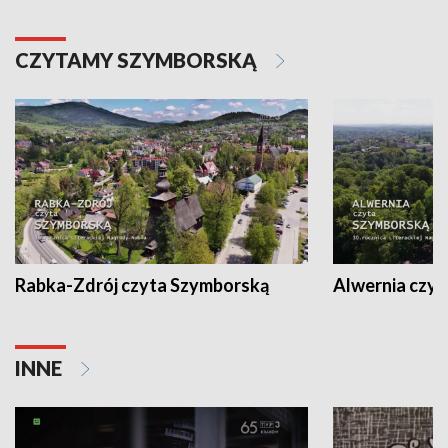
CZYTAMY SZYMBORSKĄ
Rabka-Zdrój czyta Szymborską
Alwernia czy
INNE