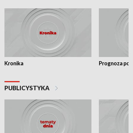
Kronika
Prognoza po
PUBLICYSTYKA