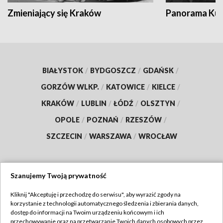
Zmieniający się Kraków
Panorama Kul
BIAŁYSTOK
/
BYDGOSZCZ
/
GDAŃSK
/
GORZÓW WLKP.
/
KATOWICE
/
KIELCE
/
KRAKÓW
/
LUBLIN
/
ŁÓDŹ
/
OLSZTYN
/
OPOLE
/
POZNAŃ
/
RZESZÓW
/
SZCZECIN
/
WARSZAWA
/
WROCŁAW
Szanujemy Twoją prywatność
Dołącz do nas:
Kliknij "Akceptuję i przechodzę do serwisu", aby wyrazić zgody na
korzystanie z technologii automatycznego śledzenia i zbierania danych,
TVP
dostęp do informacji na Twoim urządzeniu końcowym i ich
Abonament TVP
przechowywanie oraz na przetwarzanie Twoich danych osobowych przez