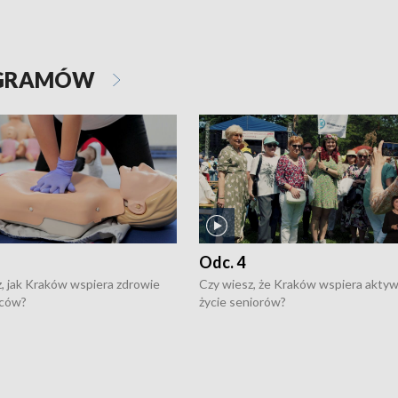
OGRAMÓW
Odc. 4
, jak Kraków wspiera zdrowie
Czy wiesz, że Kraków wspiera akty
ców?
życie seniorów?