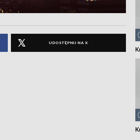
UDOSTĘPNIJ NA X
K
K