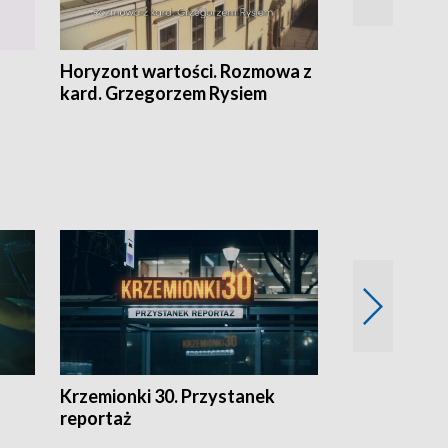
Horyzont wartości. Rozmowa z
Kulturalnie 
kard. Grzegorzem Rysiem
Krzemionki 30. Przystanek
Kraków - jak
reportaż