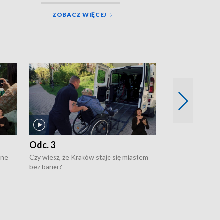
ZOBACZ WIĘCEJ
Odc. 3
Odc. 2
wne
Czy wiesz, że Kraków staje się miastem
Czy wiesz, że Kr
bez barier?
poprawia jakość 