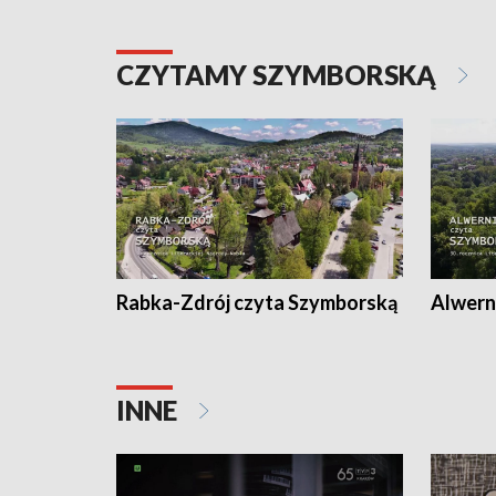
CZYTAMY SZYMBORSKĄ
Rabka-Zdrój czyta Szymborską
Alwern
INNE