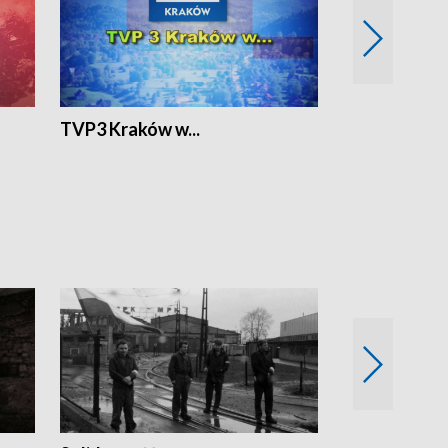
TVP3 Kraków w...
Ślizg