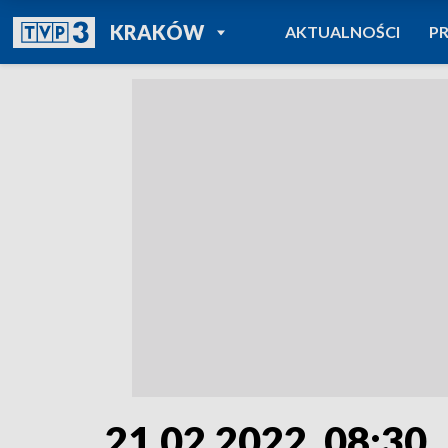
POWRÓT DO
KRAKÓW
AKTUALNOŚCI
P
TVP REGIONY
21.02.2022, 08:30