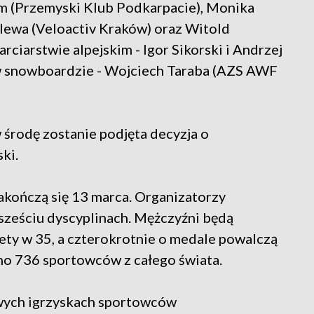
(Przemyski Klub Podkarpacie), Monika
lewa (Veloactiv Kraków) oraz Witold
ciarstwie alpejskim - Igor Sikorski i Andrzej
a w snowboardzie - Wojciech Taraba (AZS AWF
środę zostanie podjęta decyzja o
ki.
akończą się 13 marca. Organizatorzy
ześciu dyscyplinach. Mężczyźni będą
ety w 35, a czterokrotnie o medale powalczą
no 736 sportowców z całego świata.
wych igrzyskach sportowców