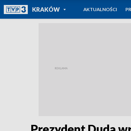
POWRÓT DO
KRAKÓW
AKTUALNOŚCI
P
TVP REGIONY
Prezydent Duda wr