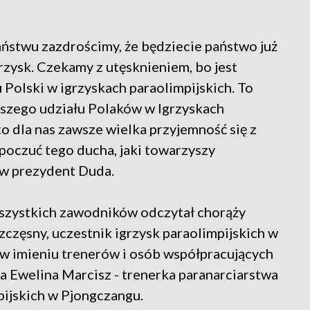
ństwu zazdrościmy, że będziecie państwo już
rzysk. Czekamy z utęsknieniem, bo jest
u Polski w igrzyskach paraolimpijskich. To
rwszego udziału Polaków w Igrzyskach
to dla nas zawsze wielka przyjemność się z
poczuć tego ducha, jaki towarzyszy
ów prezydent Duda.
wszystkich zawodników odczytał chorąży
zczęsny, uczestnik igrzysk paraolimpijskich w
 w imieniu trenerów i osób współpracujących
a Ewelina Marcisz - trenerka paranarciarstwa
pijskich w Pjongczangu.