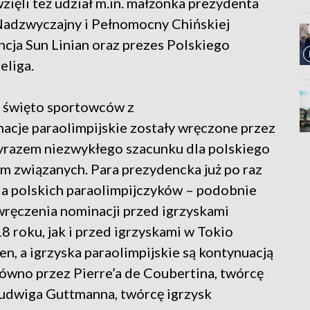
ięli też udział m.in. małżonka prezydenta
adzwyczajny i Pełnomocny Chińskiej
cja Sun Linian oraz prezes Polskiego
eliga.
e święto sportowców z
acje paraolimpijskie zostały wręczone przez
yrazem niezwykłego szacunku dla polskiego
im związanych. Para prezydencka już po raz
ia polskich paraolimpijczyków – podobnie
wręczenia nominacji przed igrzyskami
 roku, jak i przed igrzyskami w Tokio
en, a igrzyska paraolimpijskie są kontynuacją
równo przez Pierre’a de Coubertina, twórcę
 Ludwiga Guttmanna, twórcę igrzysk