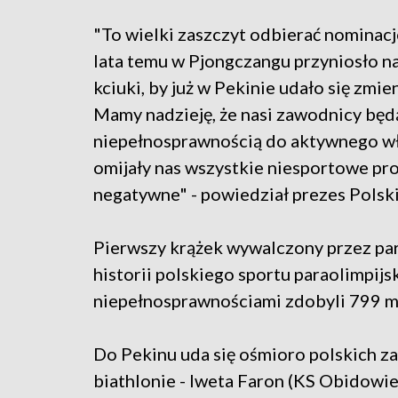
"To wielki zaszczyt odbierać nominacj
lata temu w Pjongczangu przyniosło 
kciuki, by już w Pekinie udało się zmie
Mamy nadzieję, że nasi zawodnicy będą
niepełnosprawnością do aktywnego włącz
omijały nas wszystkie niesportowe pr
negatywne" - powiedział prezes Polsk
Pierwszy krążek wywalczony przez par
historii polskiego sportu paraolimpijs
niepełnosprawnościami zdobyli 799 me
Do Pekinu uda się ośmioro polskich z
biathlonie - Iweta Faron (KS Obidowi