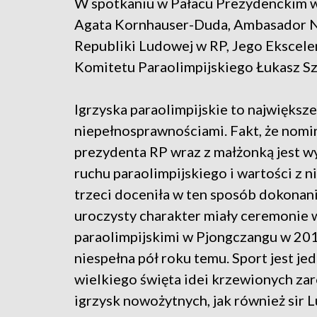
W spotkaniu w Pałacu Prezydenckim wz
Agata Kornhauser-Duda, Ambasador N
Republiki Ludowej w RP, Jego Ekscelen
Komitetu Paraolimpijskiego Łukasz Sz
Igrzyska paraolimpijskie to największ
niepełnosprawnościami. Fakt, że nomin
prezydenta RP wraz z małżonką jest w
ruchu paraolimpijskiego i wartości z n
trzeci doceniła w ten sposób dokonan
uroczysty charakter miały ceremonie 
paraolimpijskimi w Pjongczangu w 2018
niespełna pół roku temu. Sport jest jed
wielkiego święta idei krzewionych za
igrzysk nowożytnych, jak również sir