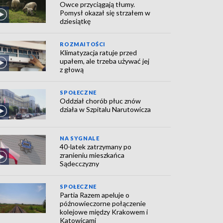
Owce przyciągają tłumy.
Pomysł okazał się strzałem w
dziesiątkę
ROZMAITOŚCI
Klimatyzacja ratuje przed
upałem, ale trzeba używać jej
z głową
SPOŁECZNE
Oddział chorób płuc znów
działa w Szpitalu Narutowicza
NA SYGNALE
40-latek zatrzymany po
zranieniu mieszkańca
Sądecczyzny
SPOŁECZNE
Partia Razem apeluje o
późnowieczorne połączenie
kolejowe między Krakowem i
Katowicami