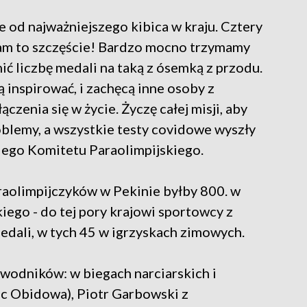
e od najważniejszego kibica w kraju. Cztery
nam to szczęście! Bardzo mocno trzymamy
nić liczbę medali na taką z ósemką z przodu.
 inspirować, i zachęcą inne osoby z
enia się w życie. Życzę całej misji, aby
oblemy, a wszystkie testy covidowe wyszły
iego Komitetu Paraolimpijskiego.
aolimpijczyków w Pekinie byłby 800. w
kiego - do tej pory krajowi sportowcy z
dali, w tych 45 w igrzyskach zimowych.
awodników: w biegach narciarskich i
ec Obidowa), Piotr Garbowski z