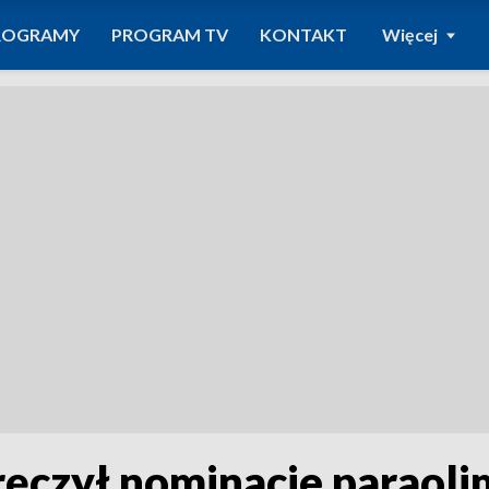
ROGRAMY
PROGRAM TV
KONTAKT
Więcej
ęczył nominacje paraol