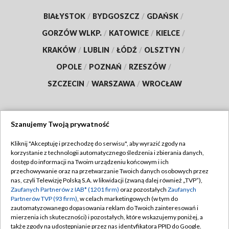
BIAŁYSTOK
/
BYDGOSZCZ
/
GDAŃSK
/
GORZÓW WLKP.
/
KATOWICE
/
KIELCE
/
KRAKÓW
/
LUBLIN
/
ŁÓDŹ
/
OLSZTYN
/
OPOLE
/
POZNAŃ
/
RZESZÓW
/
SZCZECIN
/
WARSZAWA
/
WROCŁAW
Szanujemy Twoją prywatność
Dołącz do nas:
Kliknij "Akceptuję i przechodzę do serwisu", aby wyrazić zgody na
korzystanie z technologii automatycznego śledzenia i zbierania danych,
TVP
dostęp do informacji na Twoim urządzeniu końcowym i ich
Abonament TVP
przechowywanie oraz na przetwarzanie Twoich danych osobowych przez
Regulamin TVP
nas, czyli Telewizję Polską S.A. w likwidacji (zwaną dalej również „TVP”),
Emisja w TVP
Zaufanych Partnerów z IAB* (1201 firm)
oraz pozostałych
Zaufanych
Polityka prywatności
Partnerów TVP (93 firm)
, w celach marketingowych (w tym do
Centrum informacji TVP
Moje zgody
zautomatyzowanego dopasowania reklam do Twoich zainteresowań i
mierzenia ich skuteczności) i pozostałych, które wskazujemy poniżej, a
Naziemna Telewizja Cyfrowa
Pomoc
także zgody na udostępnianie przez nas identyfikatora PPID do Google.