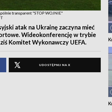
wspólnie transparent "STOP WOJNIE"
UT
yjski atak na Ukrainę zaczyna mieć
ortowe. Wideokonferencję w trybie
K
dziś Komitet Wykonawczy UEFA.
UDOSTĘPNIJ NA X
K