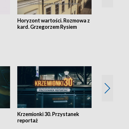
Horyzont wartości. Rozmowa z
Kulturalnie 
kard. Grzegorzem Rysiem
Krzemionki 30. Przystanek
Kraków - jak
reportaż