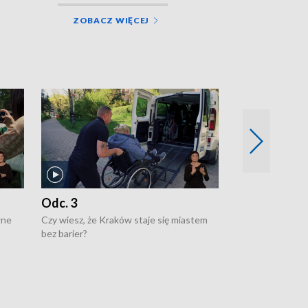
ZOBACZ WIĘCEJ
Odc. 3
Odc. 2
wne
Czy wiesz, że Kraków staje się miastem
Czy wiesz, że Kr
bez barier?
poprawia jakość 