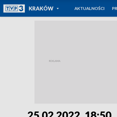
POWRÓT DO
KRAKÓW
AKTUALNOŚCI
P
TVP REGIONY
25.02.2022, 18:50