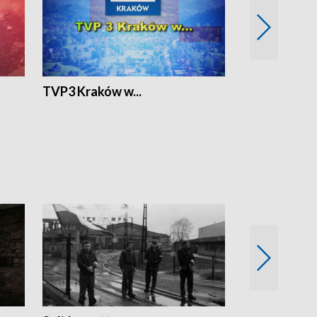
TVP3 Kraków w...
Ślizg