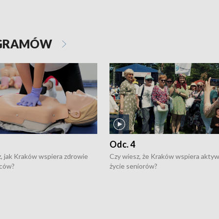
OGRAMÓW
Odc. 4
, jak Kraków wspiera zdrowie
Czy wiesz, że Kraków wspiera akty
ców?
życie seniorów?