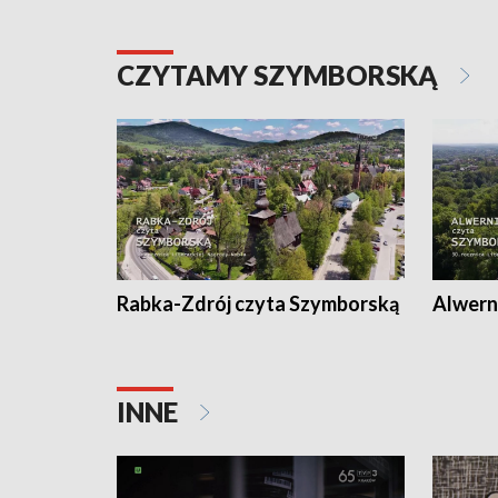
CZYTAMY SZYMBORSKĄ
Rabka-Zdrój czyta Szymborską
Alwern
INNE