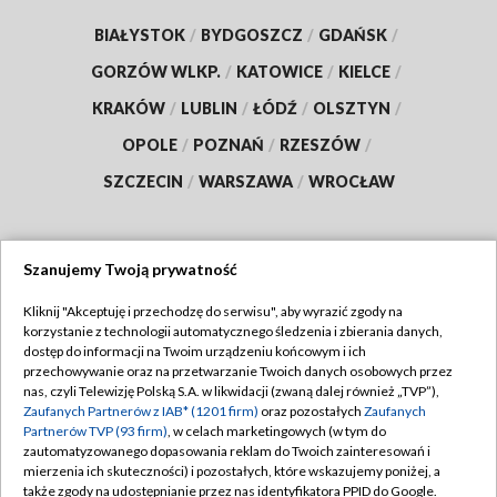
BIAŁYSTOK
/
BYDGOSZCZ
/
GDAŃSK
/
GORZÓW WLKP.
/
KATOWICE
/
KIELCE
/
KRAKÓW
/
LUBLIN
/
ŁÓDŹ
/
OLSZTYN
/
OPOLE
/
POZNAŃ
/
RZESZÓW
/
SZCZECIN
/
WARSZAWA
/
WROCŁAW
Szanujemy Twoją prywatność
Dołącz do nas:
Kliknij "Akceptuję i przechodzę do serwisu", aby wyrazić zgody na
korzystanie z technologii automatycznego śledzenia i zbierania danych,
TVP
dostęp do informacji na Twoim urządzeniu końcowym i ich
Abonament TVP
przechowywanie oraz na przetwarzanie Twoich danych osobowych przez
Regulamin TVP
nas, czyli Telewizję Polską S.A. w likwidacji (zwaną dalej również „TVP”),
Emisja w TVP
Zaufanych Partnerów z IAB* (1201 firm)
oraz pozostałych
Zaufanych
Polityka prywatności
Partnerów TVP (93 firm)
, w celach marketingowych (w tym do
Centrum informacji TVP
Moje zgody
zautomatyzowanego dopasowania reklam do Twoich zainteresowań i
mierzenia ich skuteczności) i pozostałych, które wskazujemy poniżej, a
Naziemna Telewizja Cyfrowa
Pomoc
także zgody na udostępnianie przez nas identyfikatora PPID do Google.