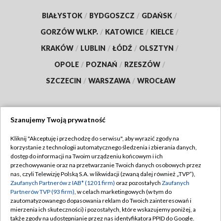
BIAŁYSTOK
/
BYDGOSZCZ
/
GDAŃSK
/
GORZÓW WLKP.
/
KATOWICE
/
KIELCE
/
KRAKÓW
/
LUBLIN
/
ŁÓDŹ
/
OLSZTYN
/
OPOLE
/
POZNAŃ
/
RZESZÓW
/
SZCZECIN
/
WARSZAWA
/
WROCŁAW
Szanujemy Twoją prywatność
Dołącz do nas:
Kliknij "Akceptuję i przechodzę do serwisu", aby wyrazić zgody na
korzystanie z technologii automatycznego śledzenia i zbierania danych,
TVP
dostęp do informacji na Twoim urządzeniu końcowym i ich
Abonament TVP
przechowywanie oraz na przetwarzanie Twoich danych osobowych przez
Regulamin TVP
nas, czyli Telewizję Polską S.A. w likwidacji (zwaną dalej również „TVP”),
Emisja w TVP
Zaufanych Partnerów z IAB* (1201 firm)
oraz pozostałych
Zaufanych
Polityka prywatności
Partnerów TVP (93 firm)
, w celach marketingowych (w tym do
Centrum informacji TVP
Moje zgody
zautomatyzowanego dopasowania reklam do Twoich zainteresowań i
mierzenia ich skuteczności) i pozostałych, które wskazujemy poniżej, a
Naziemna Telewizja Cyfrowa
Pomoc
także zgody na udostępnianie przez nas identyfikatora PPID do Google.