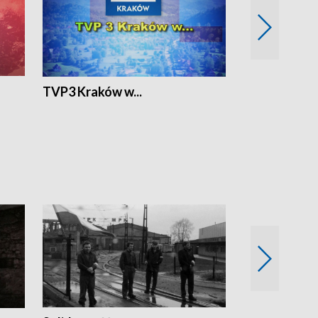
TVP3 Kraków w...
Ślizg