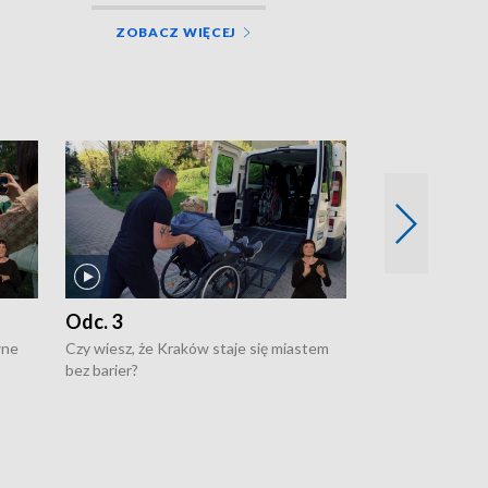
ZOBACZ WIĘCEJ
Odc. 3
Odc. 2
wne
Czy wiesz, że Kraków staje się miastem
Czy wiesz, że Kr
bez barier?
poprawia jakość 