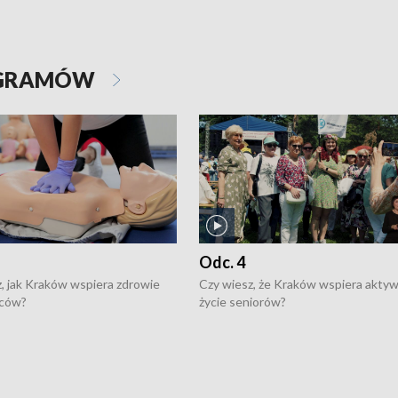
OGRAMÓW
Odc. 4
, jak Kraków wspiera zdrowie
Czy wiesz, że Kraków wspiera akty
ców?
życie seniorów?