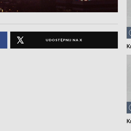
UDOSTĘPNIJ NA X
K
K