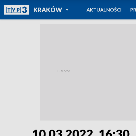
POWRÓT DO
KRAKÓW
AKTUALNOŚCI
P
TVP REGIONY
10.03.2022, 16:30