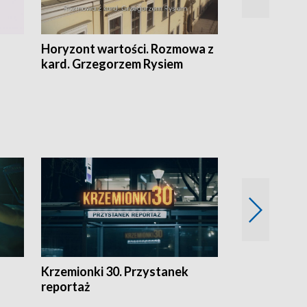
Horyzont wartości. Rozmowa z
Kulturalnie 
kard. Grzegorzem Rysiem
Krzemionki 30. Przystanek
Kraków - jak
reportaż