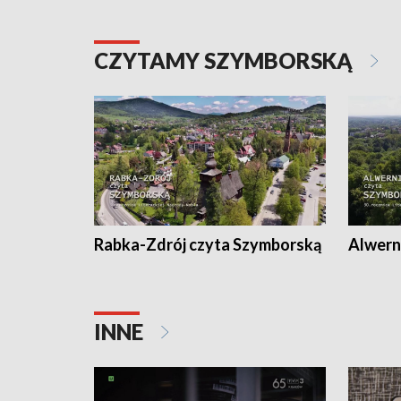
CZYTAMY SZYMBORSKĄ
Rabka-Zdrój czyta Szymborską
Alwern
INNE