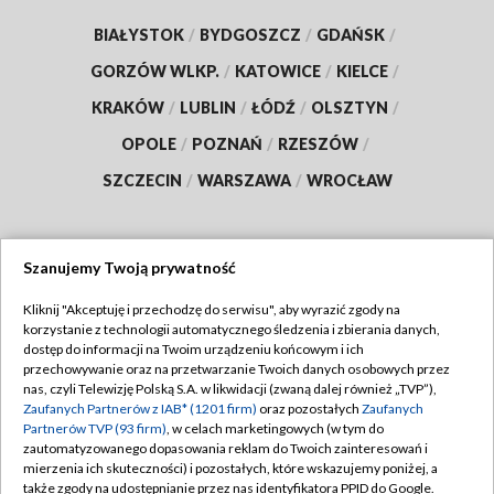
BIAŁYSTOK
/
BYDGOSZCZ
/
GDAŃSK
/
GORZÓW WLKP.
/
KATOWICE
/
KIELCE
/
KRAKÓW
/
LUBLIN
/
ŁÓDŹ
/
OLSZTYN
/
OPOLE
/
POZNAŃ
/
RZESZÓW
/
SZCZECIN
/
WARSZAWA
/
WROCŁAW
Szanujemy Twoją prywatność
Dołącz do nas:
Kliknij "Akceptuję i przechodzę do serwisu", aby wyrazić zgody na
korzystanie z technologii automatycznego śledzenia i zbierania danych,
TVP
dostęp do informacji na Twoim urządzeniu końcowym i ich
Abonament TVP
przechowywanie oraz na przetwarzanie Twoich danych osobowych przez
Regulamin TVP
nas, czyli Telewizję Polską S.A. w likwidacji (zwaną dalej również „TVP”),
Emisja w TVP
Zaufanych Partnerów z IAB* (1201 firm)
oraz pozostałych
Zaufanych
Polityka prywatności
Partnerów TVP (93 firm)
, w celach marketingowych (w tym do
Centrum informacji TVP
Moje zgody
zautomatyzowanego dopasowania reklam do Twoich zainteresowań i
mierzenia ich skuteczności) i pozostałych, które wskazujemy poniżej, a
Naziemna Telewizja Cyfrowa
Pomoc
także zgody na udostępnianie przez nas identyfikatora PPID do Google.