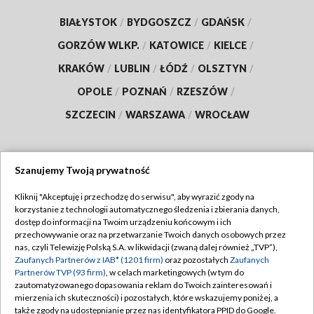
BIAŁYSTOK
/
BYDGOSZCZ
/
GDAŃSK
/
GORZÓW WLKP.
/
KATOWICE
/
KIELCE
/
KRAKÓW
/
LUBLIN
/
ŁÓDŹ
/
OLSZTYN
/
OPOLE
/
POZNAŃ
/
RZESZÓW
/
SZCZECIN
/
WARSZAWA
/
WROCŁAW
Szanujemy Twoją prywatność
Dołącz do nas:
Kliknij "Akceptuję i przechodzę do serwisu", aby wyrazić zgody na
korzystanie z technologii automatycznego śledzenia i zbierania danych,
TVP
dostęp do informacji na Twoim urządzeniu końcowym i ich
Abonament TVP
przechowywanie oraz na przetwarzanie Twoich danych osobowych przez
Regulamin TVP
nas, czyli Telewizję Polską S.A. w likwidacji (zwaną dalej również „TVP”),
Emisja w TVP
Zaufanych Partnerów z IAB* (1201 firm)
oraz pozostałych
Zaufanych
Polityka prywatności
Partnerów TVP (93 firm)
, w celach marketingowych (w tym do
Centrum informacji TVP
Moje zgody
zautomatyzowanego dopasowania reklam do Twoich zainteresowań i
mierzenia ich skuteczności) i pozostałych, które wskazujemy poniżej, a
Naziemna Telewizja Cyfrowa
Pomoc
także zgody na udostępnianie przez nas identyfikatora PPID do Google.