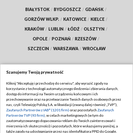
BIAŁYSTOK
/
BYDGOSZCZ
/
GDAŃSK
/
GORZÓW WLKP.
/
KATOWICE
/
KIELCE
/
KRAKÓW
/
LUBLIN
/
ŁÓDŹ
/
OLSZTYN
/
OPOLE
/
POZNAŃ
/
RZESZÓW
/
SZCZECIN
/
WARSZAWA
/
WROCŁAW
Szanujemy Twoją prywatność
Dołącz do nas:
Kliknij "Akceptuję i przechodzę do serwisu", aby wyrazić zgody na
korzystanie z technologii automatycznego śledzenia i zbierania danych,
TVP
dostęp do informacji na Twoim urządzeniu końcowym i ich
Abonament TVP
przechowywanie oraz na przetwarzanie Twoich danych osobowych przez
Regulamin TVP
nas, czyli Telewizję Polską S.A. w likwidacji (zwaną dalej również „TVP”),
Emisja w TVP
Zaufanych Partnerów z IAB* (1201 firm)
oraz pozostałych
Zaufanych
Polityka prywatności
Partnerów TVP (93 firm)
, w celach marketingowych (w tym do
Centrum informacji TVP
Moje zgody
zautomatyzowanego dopasowania reklam do Twoich zainteresowań i
mierzenia ich skuteczności) i pozostałych, które wskazujemy poniżej, a
Naziemna Telewizja Cyfrowa
Pomoc
także zgody na udostępnianie przez nas identyfikatora PPID do Google.