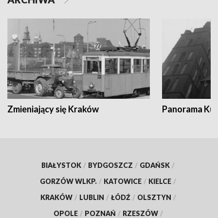
Zmieniający się Kraków
Panorama Kul
BIAŁYSTOK
/
BYDGOSZCZ
/
GDAŃSK
/
GORZÓW WLKP.
/
KATOWICE
/
KIELCE
/
KRAKÓW
/
LUBLIN
/
ŁÓDŹ
/
OLSZTYN
/
OPOLE
/
POZNAŃ
/
RZESZÓW
/