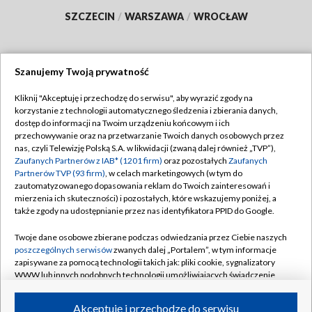
SZCZECIN
/
WARSZAWA
/
WROCŁAW
Szanujemy Twoją prywatność
Dołącz do nas:
Kliknij "Akceptuję i przechodzę do serwisu", aby wyrazić zgody na
korzystanie z technologii automatycznego śledzenia i zbierania danych,
TVP
dostęp do informacji na Twoim urządzeniu końcowym i ich
Abonament TVP
przechowywanie oraz na przetwarzanie Twoich danych osobowych przez
Regulamin TVP
nas, czyli Telewizję Polską S.A. w likwidacji (zwaną dalej również „TVP”),
Emisja w TVP
Zaufanych Partnerów z IAB* (1201 firm)
oraz pozostałych
Zaufanych
Polityka prywatności
Partnerów TVP (93 firm)
, w celach marketingowych (w tym do
Centrum informacji TVP
Moje zgody
zautomatyzowanego dopasowania reklam do Twoich zainteresowań i
mierzenia ich skuteczności) i pozostałych, które wskazujemy poniżej, a
Naziemna Telewizja Cyfrowa
Pomoc
także zgody na udostępnianie przez nas identyfikatora PPID do Google.
Sklep TVP
Biuro reklamy
Twoje dane osobowe zbierane podczas odwiedzania przez Ciebie naszych
Rada Programowa
poszczególnych serwisów
zwanych dalej „Portalem”, w tym informacje
Kontakt
zapisywane za pomocą technologii takich jak: pliki cookie, sygnalizatory
System NOS
WWW lub innych podobnych technologii umożliwiających świadczenie
dopasowanych i bezpiecznych usług, personalizację treści oraz reklam,
Informacje o nadawcy
Kanały
udostępnianie funkcji mediów społecznościowych oraz analizowanie
Akceptuję i przechodzę do serwisu