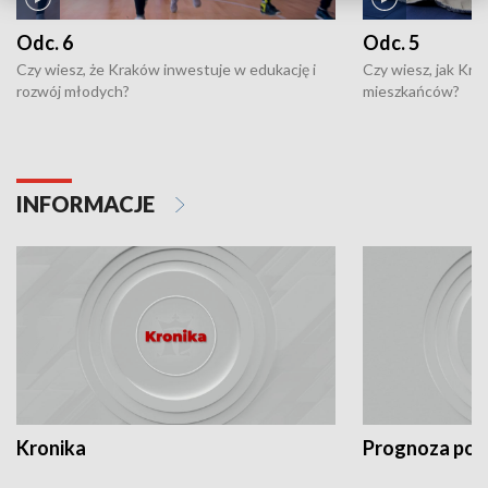
Odc. 6
Odc. 5
Czy wiesz, że Kraków inwestuje w edukację i
Czy wiesz, jak Kr
rozwój młodych?
mieszkańców?
INFORMACJE
Kronika
Prognoza po