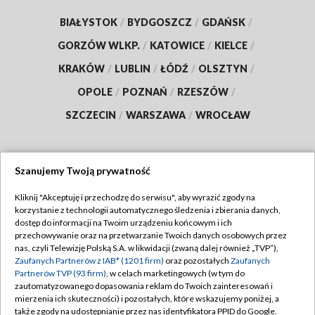
BIAŁYSTOK
/
BYDGOSZCZ
/
GDAŃSK
/
GORZÓW WLKP.
/
KATOWICE
/
KIELCE
/
KRAKÓW
/
LUBLIN
/
ŁÓDŹ
/
OLSZTYN
/
OPOLE
/
POZNAŃ
/
RZESZÓW
/
SZCZECIN
/
WARSZAWA
/
WROCŁAW
Szanujemy Twoją prywatność
Dołącz do nas:
Kliknij "Akceptuję i przechodzę do serwisu", aby wyrazić zgody na
korzystanie z technologii automatycznego śledzenia i zbierania danych,
TVP
dostęp do informacji na Twoim urządzeniu końcowym i ich
Abonament TVP
przechowywanie oraz na przetwarzanie Twoich danych osobowych przez
Regulamin TVP
nas, czyli Telewizję Polską S.A. w likwidacji (zwaną dalej również „TVP”),
Emisja w TVP
Zaufanych Partnerów z IAB* (1201 firm)
oraz pozostałych
Zaufanych
Polityka prywatności
Partnerów TVP (93 firm)
, w celach marketingowych (w tym do
Centrum informacji TVP
Moje zgody
zautomatyzowanego dopasowania reklam do Twoich zainteresowań i
mierzenia ich skuteczności) i pozostałych, które wskazujemy poniżej, a
Naziemna Telewizja Cyfrowa
Pomoc
także zgody na udostępnianie przez nas identyfikatora PPID do Google.