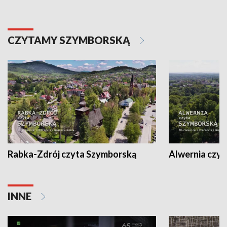
CZYTAMY SZYMBORSKĄ
Rabka-Zdrój czyta Szymborską
Alwernia czy
INNE