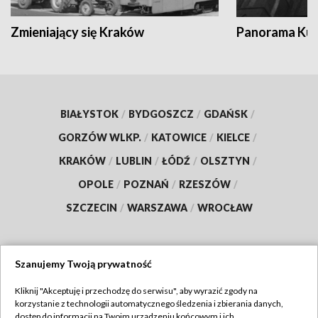
Zmieniający się Kraków
Panorama Kul
BIAŁYSTOK
/
BYDGOSZCZ
/
GDAŃSK
/
GORZÓW WLKP.
/
KATOWICE
/
KIELCE
/
KRAKÓW
/
LUBLIN
/
ŁÓDŹ
/
OLSZTYN
/
OPOLE
/
POZNAŃ
/
RZESZÓW
/
SZCZECIN
/
WARSZAWA
/
WROCŁAW
Szanujemy Twoją prywatność
Dołącz do nas:
Kliknij "Akceptuję i przechodzę do serwisu", aby wyrazić zgody na
korzystanie z technologii automatycznego śledzenia i zbierania danych,
TVP
dostęp do informacji na Twoim urządzeniu końcowym i ich