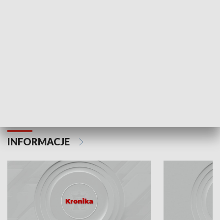
Odc. 6
Odc. 5
Czy wiesz, że Kraków inwestuje w edukację i
Czy wiesz, jak Kr
rozwój młodych?
mieszkańców?
INFORMACJE