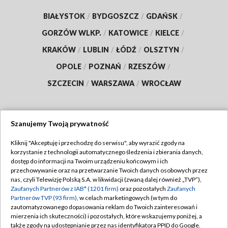
BIAŁYSTOK
/
BYDGOSZCZ
/
GDAŃSK
/
GORZÓW WLKP.
/
KATOWICE
/
KIELCE
/
KRAKÓW
/
LUBLIN
/
ŁÓDŹ
/
OLSZTYN
/
OPOLE
/
POZNAŃ
/
RZESZÓW
/
SZCZECIN
/
WARSZAWA
/
WROCŁAW
Szanujemy Twoją prywatność
Dołącz do nas:
Kliknij "Akceptuję i przechodzę do serwisu", aby wyrazić zgody na
korzystanie z technologii automatycznego śledzenia i zbierania danych,
TVP
dostęp do informacji na Twoim urządzeniu końcowym i ich
Abonament TVP
przechowywanie oraz na przetwarzanie Twoich danych osobowych przez
Regulamin TVP
nas, czyli Telewizję Polską S.A. w likwidacji (zwaną dalej również „TVP”),
Emisja w TVP
Zaufanych Partnerów z IAB* (1201 firm)
oraz pozostałych
Zaufanych
Polityka prywatności
Partnerów TVP (93 firm)
, w celach marketingowych (w tym do
Centrum informacji TVP
Moje zgody
zautomatyzowanego dopasowania reklam do Twoich zainteresowań i
mierzenia ich skuteczności) i pozostałych, które wskazujemy poniżej, a
Naziemna Telewizja Cyfrowa
Pomoc
także zgody na udostępnianie przez nas identyfikatora PPID do Google.