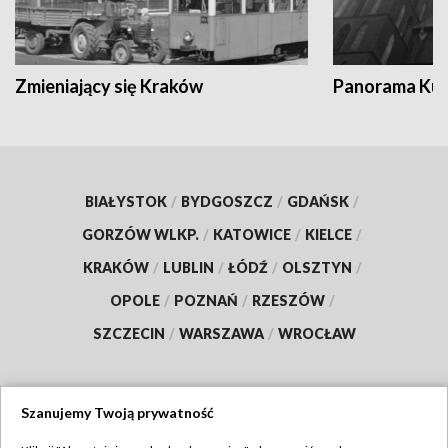
Zmieniający się Kraków
Panorama Kul
BIAŁYSTOK
/
BYDGOSZCZ
/
GDAŃSK
/
GORZÓW WLKP.
/
KATOWICE
/
KIELCE
/
KRAKÓW
/
LUBLIN
/
ŁÓDŹ
/
OLSZTYN
/
OPOLE
/
POZNAŃ
/
RZESZÓW
/
SZCZECIN
/
WARSZAWA
/
WROCŁAW
Szanujemy Twoją prywatność
Dołącz do nas: