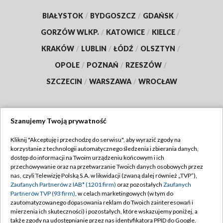
BIAŁYSTOK
/
BYDGOSZCZ
/
GDAŃSK
/
GORZÓW WLKP.
/
KATOWICE
/
KIELCE
/
KRAKÓW
/
LUBLIN
/
ŁÓDŹ
/
OLSZTYN
/
OPOLE
/
POZNAŃ
/
RZESZÓW
/
SZCZECIN
/
WARSZAWA
/
WROCŁAW
Szanujemy Twoją prywatność
Dołącz do nas:
Kliknij "Akceptuję i przechodzę do serwisu", aby wyrazić zgody na
korzystanie z technologii automatycznego śledzenia i zbierania danych,
TVP
dostęp do informacji na Twoim urządzeniu końcowym i ich
Abonament TVP
przechowywanie oraz na przetwarzanie Twoich danych osobowych przez
Regulamin TVP
nas, czyli Telewizję Polską S.A. w likwidacji (zwaną dalej również „TVP”),
Emisja w TVP
Zaufanych Partnerów z IAB* (1201 firm)
oraz pozostałych
Zaufanych
Polityka prywatności
Partnerów TVP (93 firm)
, w celach marketingowych (w tym do
Centrum informacji TVP
Moje zgody
zautomatyzowanego dopasowania reklam do Twoich zainteresowań i
mierzenia ich skuteczności) i pozostałych, które wskazujemy poniżej, a
Naziemna Telewizja Cyfrowa
Pomoc
także zgody na udostępnianie przez nas identyfikatora PPID do Google.