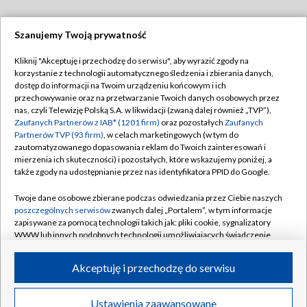
Szanujemy Twoją prywatność
Dołącz do nas:
Kliknij "Akceptuję i przechodzę do serwisu", aby wyrazić zgody na
korzystanie z technologii automatycznego śledzenia i zbierania danych,
TVP
dostęp do informacji na Twoim urządzeniu końcowym i ich
Abonament TVP
przechowywanie oraz na przetwarzanie Twoich danych osobowych przez
Regulamin TVP
nas, czyli Telewizję Polską S.A. w likwidacji (zwaną dalej również „TVP”),
Emisja w TVP
Polityka prywatności
Zaufanych Partnerów z IAB* (1201 firm)
oraz pozostałych
Zaufanych
Partnerów TVP (93 firm)
, w celach marketingowych (w tym do
Centrum informacji TVP
Moje zgody
zautomatyzowanego dopasowania reklam do Twoich zainteresowań i
mierzenia ich skuteczności) i pozostałych, które wskazujemy poniżej, a
Naziemna Telewizja Cyfrowa
Pomoc
także zgody na udostępnianie przez nas identyfikatora PPID do Google.
Sklep TVP
Biuro reklamy
Twoje dane osobowe zbierane podczas odwiedzania przez Ciebie naszych
Rada Programowa
Kontakt
poszczególnych serwisów
zwanych dalej „Portalem”, w tym informacje
zapisywane za pomocą technologii takich jak: pliki cookie, sygnalizatory
System NOS
WWW lub innych podobnych technologii umożliwiających świadczenie
dopasowanych i bezpiecznych usług, personalizację treści oraz reklam,
Informacje o nadawcy
Kanały
udostępnianie funkcji mediów społecznościowych oraz analizowanie
Akceptuję i przechodzę do serwisu
ruchu w Internecie.
Program dla prasy
©2026 Telewizja Polska S.A. w likwidacji
Biuro Reklamy
Twoje dane osobowe zbierane podczas odwiedzania przez Ciebie
Ustawienia zaawansowane