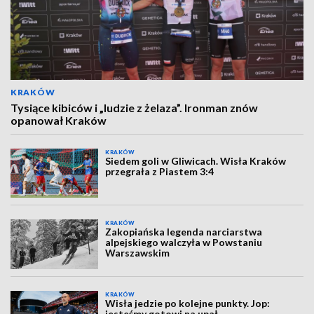
KRAKÓW
Tysiące kibiców i „ludzie z żelaza”. Ironman znów
opanował Kraków
KRAKÓW
Siedem goli w Gliwicach. Wisła Kraków
przegrała z Piastem 3:4
KRAKÓW
Zakopiańska legenda narciarstwa
alpejskiego walczyła w Powstaniu
Warszawskim
KRAKÓW
Wisła jedzie po kolejne punkty. Jop:
jesteśmy gotowi na upał