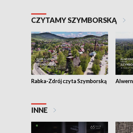
CZYTAMY SZYMBORSKĄ
Rabka-Zdrój czyta Szymborską
Alwern
INNE