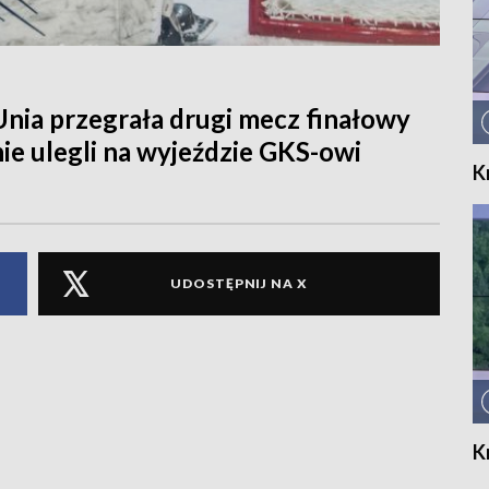
Unia przegrała drugi mecz finałowy
nie ulegli na wyjeździe GKS-owi
K
UDOSTĘPNIJ NA X
K