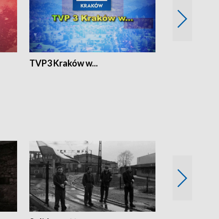
TVP3 Kraków w...
Ślizg