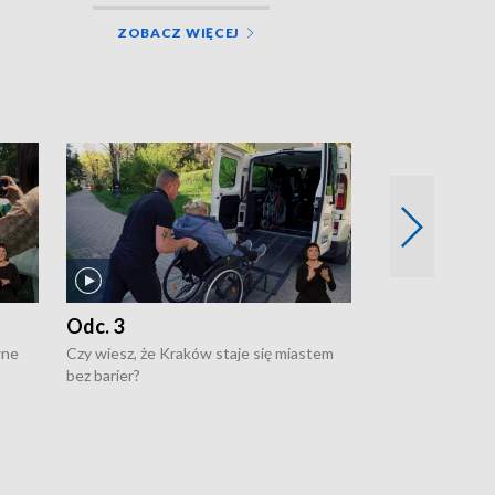
ZOBACZ WIĘCEJ
Odc. 3
Odc. 2
wne
Czy wiesz, że Kraków staje się miastem
Czy wiesz, że Kr
bez barier?
poprawia jakość 