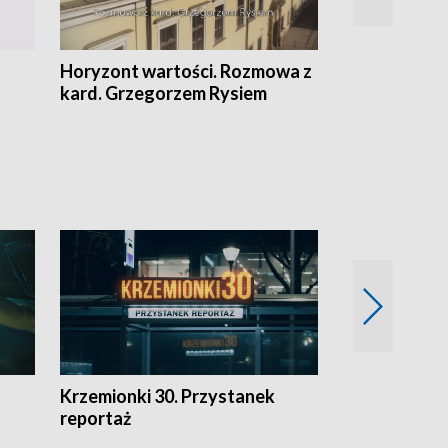
Horyzont wartości. Rozmowa z
Kulturalnie 
kard. Grzegorzem Rysiem
Krzemionki 30. Przystanek
Kraków - jak
reportaż