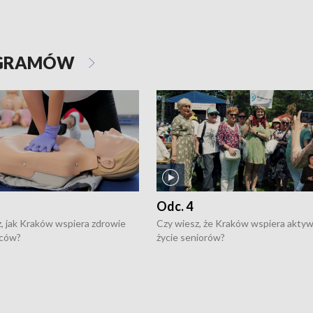
OGRAMÓW
Odc. 4
, jak Kraków wspiera zdrowie
Czy wiesz, że Kraków wspiera akty
ców?
życie seniorów?