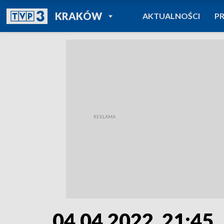
POWRÓT DO
KRAKÓW
AKTUALNOŚCI
P
TVP REGIONY
04.04.2022, 21:45