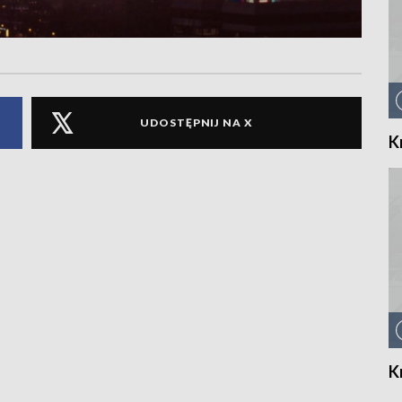
UDOSTĘPNIJ NA X
K
K