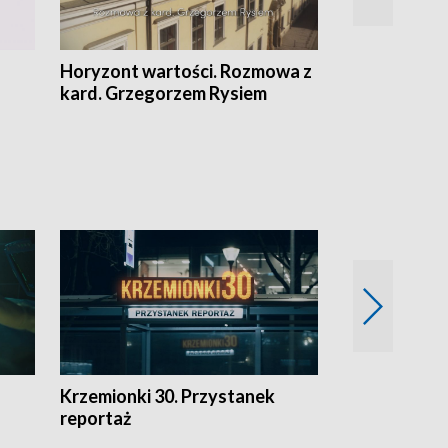
Horyzont wartości. Rozmowa z
Kulturalnie 
kard. Grzegorzem Rysiem
Krzemionki 30. Przystanek
Kraków - jak
reportaż