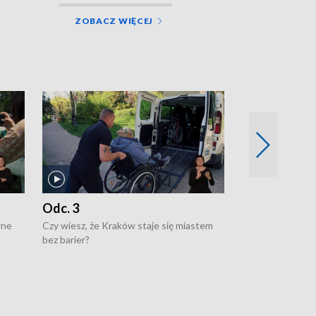
ZOBACZ WIĘCEJ
Odc. 3
Odc. 2
wne
Czy wiesz, że Kraków staje się miastem
Czy wiesz, że Kr
bez barier?
poprawia jakość 