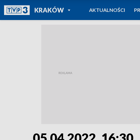
POWRÓT DO
KRAKÓW
AKTUALNOŚCI
P
TVP REGIONY
05.04.2022, 16:30