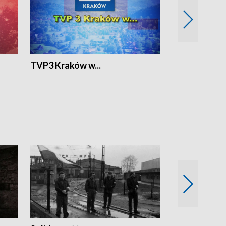
TVP3 Kraków w...
Ślizg