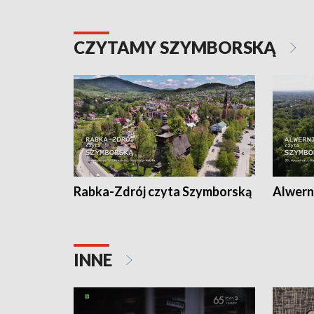
CZYTAMY SZYMBORSKĄ
Rabka-Zdrój czyta Szymborską
Alwern
INNE