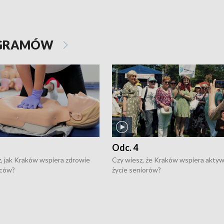
OGRAMÓW
Odc. 4
, jak Kraków wspiera zdrowie
Czy wiesz, że Kraków wspiera akty
ców?
życie seniorów?