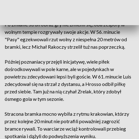
tylko trącić piłkę, lecz poprzeczka uratowała "zielonych" od
utraty gola.
Po zmianie stron obraz gry nie zmienił się, oba zespoły w
wolnym tempie rozgrywały swoje akcje. W 56. minucie
"Pasy" egzekwowali rzut wolny z niespełna 20 metrów od
bramki, lecz Michał Rakoczy strzelił tuż nas poprzeczką.
Później poznaniacy przejęli inicjatywę, wiele piłek
dośrodkowywali w pole karne, ale w pojedynkach w
powietrzu zdecydowani lepsi byli goście. W 61. minucie Luis
zdecydował się na strzał z dystansu, a Hrosso odbił piłkę
przed siebie. Tam już na nią czyhał Zrelak, który zdobył
ósmego gola w tym sezonie.
Stracona bramka mocno wybiła z rytmu krakowian, którzy
przez kolejne 20 minut nie potrafili poważniej zagrozić
bramce rywali. To warciarze wciąż kontrolowali przebieg
spotkania i dążyli do podwyższenia wyniku.