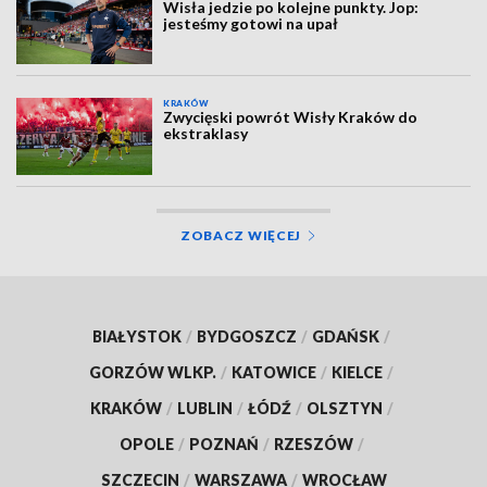
Wisła jedzie po kolejne punkty. Jop:
jesteśmy gotowi na upał
KRAKÓW
Zwycięski powrót Wisły Kraków do
ekstraklasy
ZOBACZ WIĘCEJ
BIAŁYSTOK
/
BYDGOSZCZ
/
GDAŃSK
/
GORZÓW WLKP.
/
KATOWICE
/
KIELCE
/
KRAKÓW
/
LUBLIN
/
ŁÓDŹ
/
OLSZTYN
/
OPOLE
/
POZNAŃ
/
RZESZÓW
/
SZCZECIN
/
WARSZAWA
/
WROCŁAW