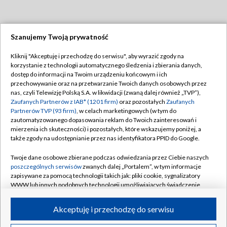
Szanujemy Twoją prywatność
Dołącz do nas:
Kliknij "Akceptuję i przechodzę do serwisu", aby wyrazić zgody na
korzystanie z technologii automatycznego śledzenia i zbierania danych,
TVP
dostęp do informacji na Twoim urządzeniu końcowym i ich
Abonament TVP
przechowywanie oraz na przetwarzanie Twoich danych osobowych przez
Regulamin TVP
nas, czyli Telewizję Polską S.A. w likwidacji (zwaną dalej również „TVP”),
Emisja w TVP
Polityka prywatności
Zaufanych Partnerów z IAB* (1201 firm)
oraz pozostałych
Zaufanych
Partnerów TVP (93 firm)
, w celach marketingowych (w tym do
Centrum informacji TVP
Moje zgody
zautomatyzowanego dopasowania reklam do Twoich zainteresowań i
mierzenia ich skuteczności) i pozostałych, które wskazujemy poniżej, a
Naziemna Telewizja Cyfrowa
Pomoc
także zgody na udostępnianie przez nas identyfikatora PPID do Google.
Sklep TVP
Biuro reklamy
Twoje dane osobowe zbierane podczas odwiedzania przez Ciebie naszych
Rada Programowa
Kontakt
poszczególnych serwisów
zwanych dalej „Portalem”, w tym informacje
zapisywane za pomocą technologii takich jak: pliki cookie, sygnalizatory
System NOS
WWW lub innych podobnych technologii umożliwiających świadczenie
dopasowanych i bezpiecznych usług, personalizację treści oraz reklam,
Informacje o nadawcy
Kanały
udostępnianie funkcji mediów społecznościowych oraz analizowanie
Akceptuję i przechodzę do serwisu
ruchu w Internecie.
Program dla prasy
©2026 Telewizja Polska S.A. w likwidacji