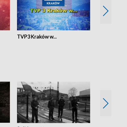
TVP3 Kraków w...
Ślizg