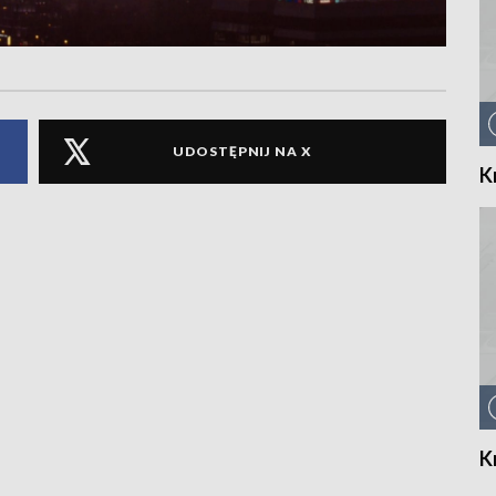
UDOSTĘPNIJ NA X
K
K