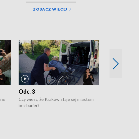
ZOBACZ WIĘCEJ
Odc. 3
Odc. 2
wne
Czy wiesz, że Kraków staje się miastem
Czy wiesz, że Kr
bez barier?
poprawia jakość 