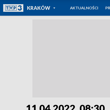
POWRÓT DO
KRAKÓW
AKTUALNOŚCI
P
TVP REGIONY
11.04.2022, 08:30