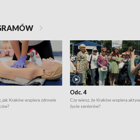
OGRAMÓW
Odc. 4
, jak Kraków wspiera zdrowie
Czy wiesz, że Kraków wspiera akty
ców?
życie seniorów?