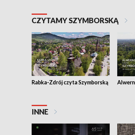
CZYTAMY SZYMBORSKĄ
Rabka-Zdrój czyta Szymborską
Alwern
INNE