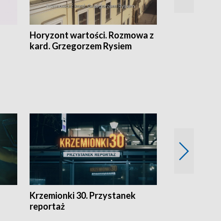
Horyzont wartości. Rozmowa z
Kulturalnie 
kard. Grzegorzem Rysiem
Krzemionki 30. Przystanek
Kraków - jak
reportaż