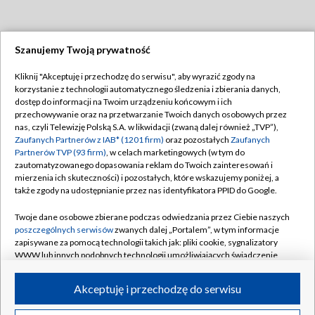
Szanujemy Twoją prywatność
Dołącz do nas:
Kliknij "Akceptuję i przechodzę do serwisu", aby wyrazić zgody na
korzystanie z technologii automatycznego śledzenia i zbierania danych,
TVP
dostęp do informacji na Twoim urządzeniu końcowym i ich
Abonament TVP
przechowywanie oraz na przetwarzanie Twoich danych osobowych przez
Regulamin TVP
nas, czyli Telewizję Polską S.A. w likwidacji (zwaną dalej również „TVP”),
Emisja w TVP
Polityka prywatności
Zaufanych Partnerów z IAB* (1201 firm)
oraz pozostałych
Zaufanych
Partnerów TVP (93 firm)
, w celach marketingowych (w tym do
Centrum informacji TVP
Moje zgody
zautomatyzowanego dopasowania reklam do Twoich zainteresowań i
mierzenia ich skuteczności) i pozostałych, które wskazujemy poniżej, a
Naziemna Telewizja Cyfrowa
Pomoc
także zgody na udostępnianie przez nas identyfikatora PPID do Google.
Sklep TVP
Biuro reklamy
Twoje dane osobowe zbierane podczas odwiedzania przez Ciebie naszych
Rada Programowa
Kontakt
poszczególnych serwisów
zwanych dalej „Portalem”, w tym informacje
zapisywane za pomocą technologii takich jak: pliki cookie, sygnalizatory
System NOS
WWW lub innych podobnych technologii umożliwiających świadczenie
dopasowanych i bezpiecznych usług, personalizację treści oraz reklam,
Informacje o nadawcy
Kanały
udostępnianie funkcji mediów społecznościowych oraz analizowanie
Akceptuję i przechodzę do serwisu
ruchu w Internecie.
Program dla prasy
©2026 Telewizja Polska S.A. w likwidacji