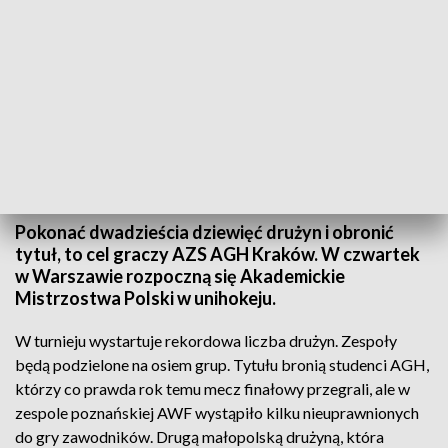
AZS AGH Kraków chce obronić tytuł w unihokeju
Źródło: azs.agh.edu.pl
Pokonać dwadzieścia dziewięć drużyn i obronić
tytuł, to cel graczy AZS AGH Kraków. W czwartek
w Warszawie rozpoczną się Akademickie
Mistrzostwa Polski w unihokeju.
W turnieju wystartuje rekordowa liczba drużyn. Zespoły
będą podzielone na osiem grup. Tytułu bronią studenci AGH,
którzy co prawda rok temu mecz finałowy przegrali, ale w
zespole poznańskiej AWF wystąpiło kilku nieuprawnionych
do gry zawodników. Drugą małopolską drużyną, która