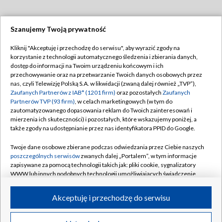
Szanujemy Twoją prywatność
Dołącz do nas:
Kliknij "Akceptuję i przechodzę do serwisu", aby wyrazić zgody na
korzystanie z technologii automatycznego śledzenia i zbierania danych,
TVP
dostęp do informacji na Twoim urządzeniu końcowym i ich
Abonament TVP
przechowywanie oraz na przetwarzanie Twoich danych osobowych przez
Regulamin TVP
nas, czyli Telewizję Polską S.A. w likwidacji (zwaną dalej również „TVP”),
Emisja w TVP
Zaufanych Partnerów z IAB* (1201 firm)
oraz pozostałych
Zaufanych
Polityka prywatności
Partnerów TVP (93 firm)
, w celach marketingowych (w tym do
Centrum informacji TVP
Moje zgody
zautomatyzowanego dopasowania reklam do Twoich zainteresowań i
mierzenia ich skuteczności) i pozostałych, które wskazujemy poniżej, a
Naziemna Telewizja Cyfrowa
Pomoc
także zgody na udostępnianie przez nas identyfikatora PPID do Google.
Sklep TVP
Biuro reklamy
Twoje dane osobowe zbierane podczas odwiedzania przez Ciebie naszych
Rada Programowa
poszczególnych serwisów
zwanych dalej „Portalem”, w tym informacje
Kontakt
zapisywane za pomocą technologii takich jak: pliki cookie, sygnalizatory
System NOS
WWW lub innych podobnych technologii umożliwiających świadczenie
dopasowanych i bezpiecznych usług, personalizację treści oraz reklam,
Informacje o nadawcy
Kanały
udostępnianie funkcji mediów społecznościowych oraz analizowanie
Akceptuję i przechodzę do serwisu
ruchu w Internecie.
Program dla prasy
©2026 Telewizja Polska S.A. w likwidacji
Biuro Reklamy
Twoje dane osobowe zbierane podczas odwiedzania przez Ciebie