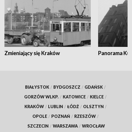
Zmieniający się Kraków
Panorama Kul
BIAŁYSTOK
/
BYDGOSZCZ
/
GDAŃSK
/
GORZÓW WLKP.
/
KATOWICE
/
KIELCE
/
KRAKÓW
/
LUBLIN
/
ŁÓDŹ
/
OLSZTYN
/
OPOLE
/
POZNAŃ
/
RZESZÓW
/
SZCZECIN
/
WARSZAWA
/
WROCŁAW