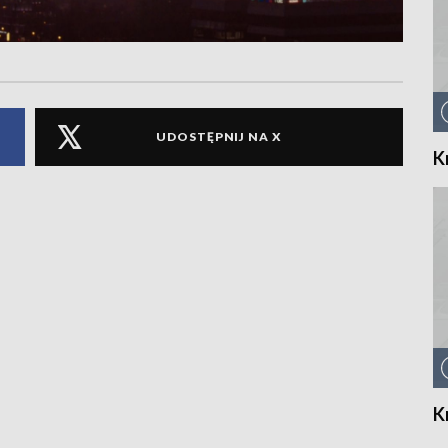
UDOSTĘPNIJ NA X
K
K