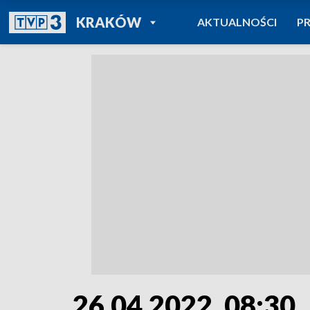
POWRÓT DO
KRAKÓW
AKTUALNOŚCI
P
TVP REGIONY
26.04.2022, 08:30