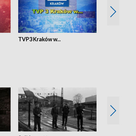
TVP3 Kraków w...
Ślizg