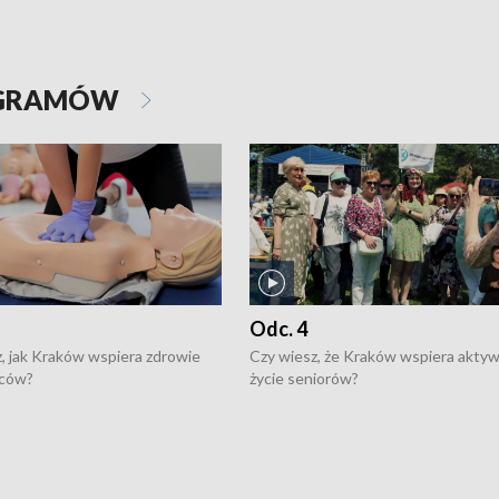
OGRAMÓW
Odc. 4
, jak Kraków wspiera zdrowie
Czy wiesz, że Kraków wspiera akty
ców?
życie seniorów?