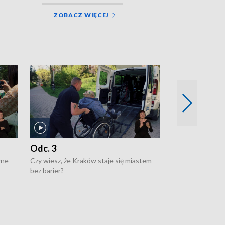
ZOBACZ WIĘCEJ
Odc. 3
Odc. 2
wne
Czy wiesz, że Kraków staje się miastem
Czy wiesz, że Kr
bez barier?
poprawia jakość 