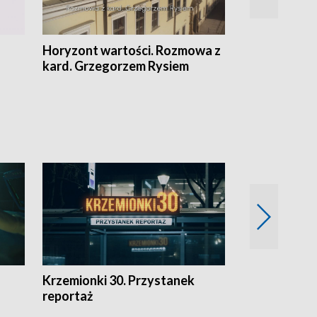
Horyzont wartości. Rozmowa z
Kulturalnie 
kard. Grzegorzem Rysiem
Krzemionki 30. Przystanek
Kraków - jak
reportaż