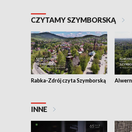
CZYTAMY SZYMBORSKĄ
Rabka-Zdrój czyta Szymborską
Alwern
INNE