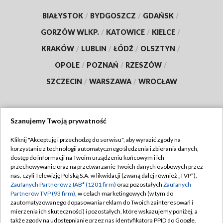
BIAŁYSTOK
/
BYDGOSZCZ
/
GDAŃSK
/
GORZÓW WLKP.
/
KATOWICE
/
KIELCE
/
KRAKÓW
/
LUBLIN
/
ŁÓDŹ
/
OLSZTYN
/
OPOLE
/
POZNAŃ
/
RZESZÓW
/
SZCZECIN
/
WARSZAWA
/
WROCŁAW
Szanujemy Twoją prywatność
Dołącz do nas:
Kliknij "Akceptuję i przechodzę do serwisu", aby wyrazić zgody na
korzystanie z technologii automatycznego śledzenia i zbierania danych,
TVP
dostęp do informacji na Twoim urządzeniu końcowym i ich
Abonament TVP
przechowywanie oraz na przetwarzanie Twoich danych osobowych przez
Regulamin TVP
nas, czyli Telewizję Polską S.A. w likwidacji (zwaną dalej również „TVP”),
Emisja w TVP
Zaufanych Partnerów z IAB* (1201 firm)
oraz pozostałych
Zaufanych
Polityka prywatności
Partnerów TVP (93 firm)
, w celach marketingowych (w tym do
Centrum informacji TVP
Moje zgody
zautomatyzowanego dopasowania reklam do Twoich zainteresowań i
mierzenia ich skuteczności) i pozostałych, które wskazujemy poniżej, a
Naziemna Telewizja Cyfrowa
Pomoc
także zgody na udostępnianie przez nas identyfikatora PPID do Google.