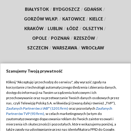
BIAŁYSTOK
/
BYDGOSZCZ
/
GDAŃSK
/
GORZÓW WLKP.
/
KATOWICE
/
KIELCE
/
KRAKÓW
/
LUBLIN
/
ŁÓDŹ
/
OLSZTYN
/
OPOLE
/
POZNAŃ
/
RZESZÓW
/
SZCZECIN
/
WARSZAWA
/
WROCŁAW
Szanujemy Twoją prywatność
Dołącz do nas:
Kliknij "Akceptuję i przechodzę do serwisu", aby wyrazić zgody na
korzystanie z technologii automatycznego śledzenia i zbierania danych,
TVP
dostęp do informacji na Twoim urządzeniu końcowym i ich
Abonament TVP
przechowywanie oraz na przetwarzanie Twoich danych osobowych przez
Regulamin TVP
nas, czyli Telewizję Polską S.A. w likwidacji (zwaną dalej również „TVP”),
Emisja w TVP
Zaufanych Partnerów z IAB* (1201 firm)
oraz pozostałych
Zaufanych
Polityka prywatności
Partnerów TVP (93 firm)
, w celach marketingowych (w tym do
Centrum informacji TVP
Moje zgody
zautomatyzowanego dopasowania reklam do Twoich zainteresowań i
mierzenia ich skuteczności) i pozostałych, które wskazujemy poniżej, a
Naziemna Telewizja Cyfrowa
Pomoc
także zgody na udostępnianie przez nas identyfikatora PPID do Google.