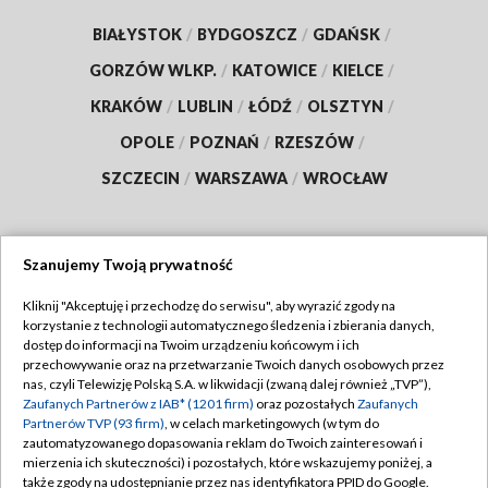
BIAŁYSTOK
/
BYDGOSZCZ
/
GDAŃSK
/
GORZÓW WLKP.
/
KATOWICE
/
KIELCE
/
KRAKÓW
/
LUBLIN
/
ŁÓDŹ
/
OLSZTYN
/
OPOLE
/
POZNAŃ
/
RZESZÓW
/
SZCZECIN
/
WARSZAWA
/
WROCŁAW
Szanujemy Twoją prywatność
Dołącz do nas:
Kliknij "Akceptuję i przechodzę do serwisu", aby wyrazić zgody na
korzystanie z technologii automatycznego śledzenia i zbierania danych,
TVP
dostęp do informacji na Twoim urządzeniu końcowym i ich
Abonament TVP
przechowywanie oraz na przetwarzanie Twoich danych osobowych przez
Regulamin TVP
nas, czyli Telewizję Polską S.A. w likwidacji (zwaną dalej również „TVP”),
Emisja w TVP
Zaufanych Partnerów z IAB* (1201 firm)
oraz pozostałych
Zaufanych
Polityka prywatności
Partnerów TVP (93 firm)
, w celach marketingowych (w tym do
Centrum informacji TVP
Moje zgody
zautomatyzowanego dopasowania reklam do Twoich zainteresowań i
mierzenia ich skuteczności) i pozostałych, które wskazujemy poniżej, a
Naziemna Telewizja Cyfrowa
Pomoc
także zgody na udostępnianie przez nas identyfikatora PPID do Google.