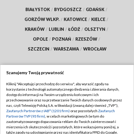
BIAŁYSTOK
/
BYDGOSZCZ
/
GDAŃSK
/
GORZÓW WLKP.
/
KATOWICE
/
KIELCE
/
KRAKÓW
/
LUBLIN
/
ŁÓDŹ
/
OLSZTYN
/
OPOLE
/
POZNAŃ
/
RZESZÓW
/
SZCZECIN
/
WARSZAWA
/
WROCŁAW
Szanujemy Twoją prywatność
Dołącz do nas:
Kliknij "Akceptuję i przechodzę do serwisu", aby wyrazić zgody na
korzystanie z technologii automatycznego śledzenia i zbierania danych,
TVP
dostęp do informacji na Twoim urządzeniu końcowym i ich
Abonament TVP
przechowywanie oraz na przetwarzanie Twoich danych osobowych przez
Regulamin TVP
nas, czyli Telewizję Polską S.A. w likwidacji (zwaną dalej również „TVP”),
Emisja w TVP
Zaufanych Partnerów z IAB* (1201 firm)
oraz pozostałych
Zaufanych
Polityka prywatności
Partnerów TVP (93 firm)
, w celach marketingowych (w tym do
Centrum informacji TVP
Moje zgody
zautomatyzowanego dopasowania reklam do Twoich zainteresowań i
mierzenia ich skuteczności) i pozostałych, które wskazujemy poniżej, a
Naziemna Telewizja Cyfrowa
Pomoc
także zgody na udostępnianie przez nas identyfikatora PPID do Google.