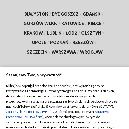
BIAŁYSTOK
/
BYDGOSZCZ
/
GDAŃSK
/
GORZÓW WLKP.
/
KATOWICE
/
KIELCE
/
KRAKÓW
/
LUBLIN
/
ŁÓDŹ
/
OLSZTYN
/
OPOLE
/
POZNAŃ
/
RZESZÓW
/
SZCZECIN
/
WARSZAWA
/
WROCŁAW
Szanujemy Twoją prywatność
Dołącz do nas:
Kliknij "Akceptuję i przechodzę do serwisu", aby wyrazić zgody na
korzystanie z technologii automatycznego śledzenia i zbierania danych,
TVP
dostęp do informacji na Twoim urządzeniu końcowym i ich
Abonament TVP
przechowywanie oraz na przetwarzanie Twoich danych osobowych przez
Regulamin TVP
nas, czyli Telewizję Polską S.A. w likwidacji (zwaną dalej również „TVP”),
Emisja w TVP
Polityka prywatności
Zaufanych Partnerów z IAB* (1201 firm)
oraz pozostałych
Zaufanych
Partnerów TVP (93 firm)
, w celach marketingowych (w tym do
Centrum informacji TVP
Moje zgody
zautomatyzowanego dopasowania reklam do Twoich zainteresowań i
mierzenia ich skuteczności) i pozostałych, które wskazujemy poniżej, a