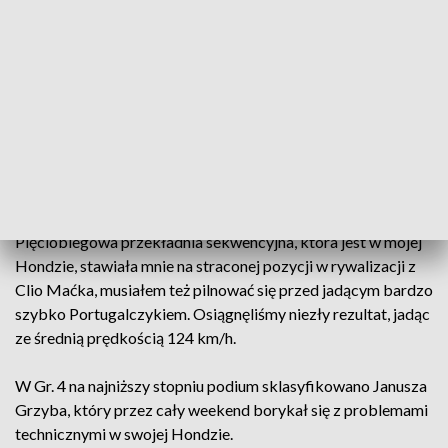
technicznych, krętych, fragmentów, o dużym przewyższeniu.
W podsumowaniu zawodów (liczył się wynik dwóch z trzech
podjazdów wyścigowych) kierowca Hondy stracił do kolegi
niecałe dwie sekundy. Na trzecim miejscu w grupie
zameldował się, jadący Renault Clio, Portugalczyk Parcidio
Summaviele.
Piotr Ilnicki: To drugie miejsce w grupie kosztowało mnie
naprawdę dużo wysiłku, dlatego jestem bardzo zadowolony
z występu w Portugalii, rywalizowali o setne części sekundy.
Pięciobiegowa przekładnia sekwencyjna, która jest w mojej
Hondzie, stawiała mnie na straconej pozycji w rywalizacji z
Clio Maćka, musiałem też pilnować się przed jadącym bardzo
szybko Portugalczykiem. Osiągnęliśmy niezły rezultat, jadąc
ze średnią prędkością 124 km/h.
W Gr. 4 na najniższy stopniu podium sklasyfikowano Janusza
Grzyba, który przez cały weekend borykał się z problemami
technicznymi w swojej Hondzie.