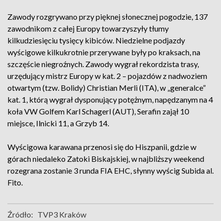
Zawody rozgrywano przy pięknej słonecznej pogodzie, 137
zawodnikom z całej Europy towarzyszyły tłumy
kilkudziesięciu tysięcy kibiców. Niedzielne podjazdy
wyścigowe kilkukrotnie przerywane były po kraksach, na
szczęście niegroźnych. Zawody wygrał rekordzista trasy,
urzędujący mistrz Europy w kat. 2 – pojazdów z nadwoziem
otwartym (tzw. Bolidy) Christian Merli (ITA), w „generalce”
kat. 1, którą wygrał dysponujący potężnym, napędzanym na 4
koła VW Golfem Karl Schagerl (AUT), Serafin zajął 10
miejsce, Ilnicki 11, a Grzyb 14.
Wyścigowa karawana przenosi się do Hiszpanii, gdzie w
górach niedaleko Zatoki Biskajskiej, w najbliższy weekend
rozegrana zostanie 3 runda FIA EHC, słynny wyścig Subida al.
Fito.
Źródło:
TVP3 Kraków