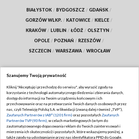
BIAŁYSTOK
/
BYDGOSZCZ
/
GDAŃSK
/
GORZÓW WLKP.
/
KATOWICE
/
KIELCE
/
KRAKÓW
/
LUBLIN
/
ŁÓDŹ
/
OLSZTYN
/
OPOLE
/
POZNAŃ
/
RZESZÓW
/
SZCZECIN
/
WARSZAWA
/
WROCŁAW
Szanujemy Twoją prywatność
Dołącz do nas:
Kliknij "Akceptuję i przechodzę do serwisu", aby wyrazić zgody na
korzystanie z technologii automatycznego śledzenia i zbierania danych,
TVP
dostęp do informacji na Twoim urządzeniu końcowym i ich
Abonament TVP
przechowywanie oraz na przetwarzanie Twoich danych osobowych przez
Regulamin TVP
nas, czyli Telewizję Polską S.A. w likwidacji (zwaną dalej również „TVP”),
Emisja w TVP
Zaufanych Partnerów z IAB* (1201 firm)
oraz pozostałych
Zaufanych
Polityka prywatności
Partnerów TVP (93 firm)
, w celach marketingowych (w tym do
Centrum informacji TVP
Moje zgody
zautomatyzowanego dopasowania reklam do Twoich zainteresowań i
mierzenia ich skuteczności) i pozostałych, które wskazujemy poniżej, a
Naziemna Telewizja Cyfrowa
Pomoc
także zgody na udostępnianie przez nas identyfikatora PPID do Google.