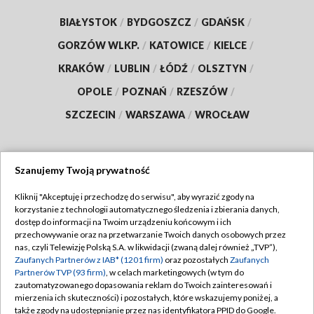
BIAŁYSTOK
/
BYDGOSZCZ
/
GDAŃSK
/
GORZÓW WLKP.
/
KATOWICE
/
KIELCE
/
KRAKÓW
/
LUBLIN
/
ŁÓDŹ
/
OLSZTYN
/
OPOLE
/
POZNAŃ
/
RZESZÓW
/
SZCZECIN
/
WARSZAWA
/
WROCŁAW
Szanujemy Twoją prywatność
Dołącz do nas:
Kliknij "Akceptuję i przechodzę do serwisu", aby wyrazić zgody na
korzystanie z technologii automatycznego śledzenia i zbierania danych,
TVP
dostęp do informacji na Twoim urządzeniu końcowym i ich
Abonament TVP
przechowywanie oraz na przetwarzanie Twoich danych osobowych przez
Regulamin TVP
nas, czyli Telewizję Polską S.A. w likwidacji (zwaną dalej również „TVP”),
Emisja w TVP
Zaufanych Partnerów z IAB* (1201 firm)
oraz pozostałych
Zaufanych
Polityka prywatności
Partnerów TVP (93 firm)
, w celach marketingowych (w tym do
Centrum informacji TVP
Moje zgody
zautomatyzowanego dopasowania reklam do Twoich zainteresowań i
mierzenia ich skuteczności) i pozostałych, które wskazujemy poniżej, a
Naziemna Telewizja Cyfrowa
Pomoc
także zgody na udostępnianie przez nas identyfikatora PPID do Google.