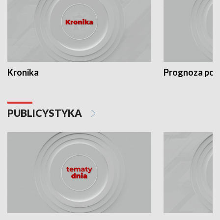
Kronika
Prognoza po
PUBLICYSTYKA