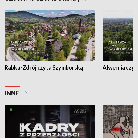
Rabka-Zdrój czyta Szymborską
Alwernia czy
INNE