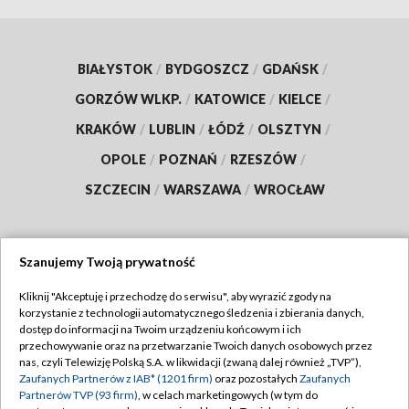
BIAŁYSTOK
/
BYDGOSZCZ
/
GDAŃSK
/
GORZÓW WLKP.
/
KATOWICE
/
KIELCE
/
KRAKÓW
/
LUBLIN
/
ŁÓDŹ
/
OLSZTYN
/
OPOLE
/
POZNAŃ
/
RZESZÓW
/
SZCZECIN
/
WARSZAWA
/
WROCŁAW
Szanujemy Twoją prywatność
Dołącz do nas:
Kliknij "Akceptuję i przechodzę do serwisu", aby wyrazić zgody na
korzystanie z technologii automatycznego śledzenia i zbierania danych,
TVP
dostęp do informacji na Twoim urządzeniu końcowym i ich
Abonament TVP
przechowywanie oraz na przetwarzanie Twoich danych osobowych przez
Regulamin TVP
nas, czyli Telewizję Polską S.A. w likwidacji (zwaną dalej również „TVP”),
Emisja w TVP
Zaufanych Partnerów z IAB* (1201 firm)
oraz pozostałych
Zaufanych
Polityka prywatności
Partnerów TVP (93 firm)
, w celach marketingowych (w tym do
Centrum informacji TVP