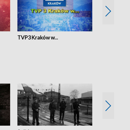
TVP3 Kraków w...
Ślizg