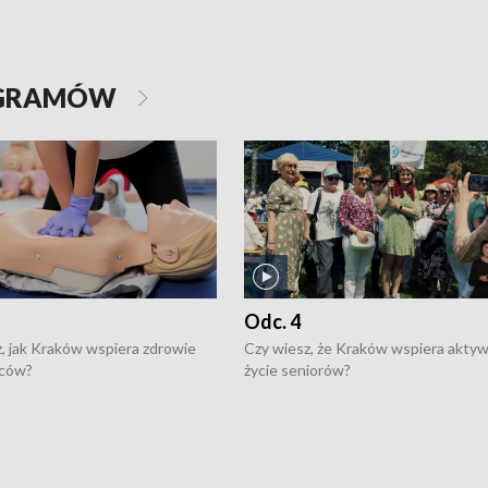
OGRAMÓW
Odc. 4
, jak Kraków wspiera zdrowie
Czy wiesz, że Kraków wspiera akty
ców?
życie seniorów?