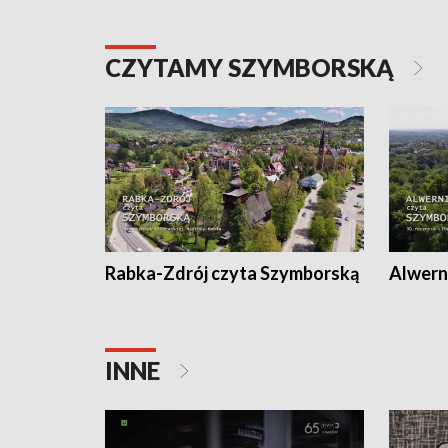
CZYTAMY SZYMBORSKĄ
Rabka-Zdrój czyta Szymborską
Alwern
INNE