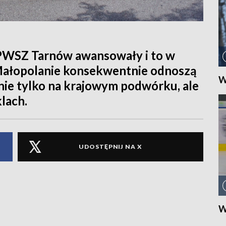
 PWSZ Tarnów awansowały i to w
| Małopolanie konsekwentnie odnoszą
W
nie tylko na krajowym podwórku, ale
lach.
UDOSTĘPNIJ NA X
W