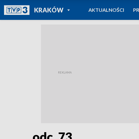
POWRÓT DO
KRAKÓW
AKTUALNOŚCI
P
TVP REGIONY
odc. 73