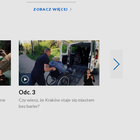
ZOBACZ WIĘCEJ
Odc. 3
Odc. 2
wne
Czy wiesz, że Kraków staje się miastem
Czy wiesz, że Kr
bez barier?
poprawia jakość 